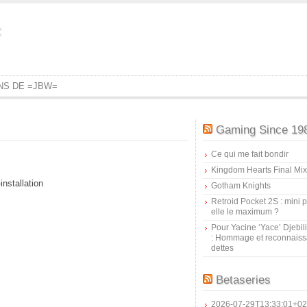
=
ONS DE =JBW=
Gaming Since 19
Ce qui me fait bondir
Kingdom Hearts Final Mix
nstallation
Gotham Knights
Retroid Pocket 2S : mini pr
elle le maximum ?
Pour Yacine ‘Yace’ Djebil
: Hommage et reconnais
dettes
Betaseries
2026-07-29T13:33:01+02