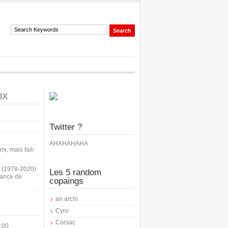
8X
Twitter ?
AHAHAHAHA
ix, mais fait-
i (1978-2020)
Les 5 random
sance de
copaings
an.archi
Cyro
Corsac
:00