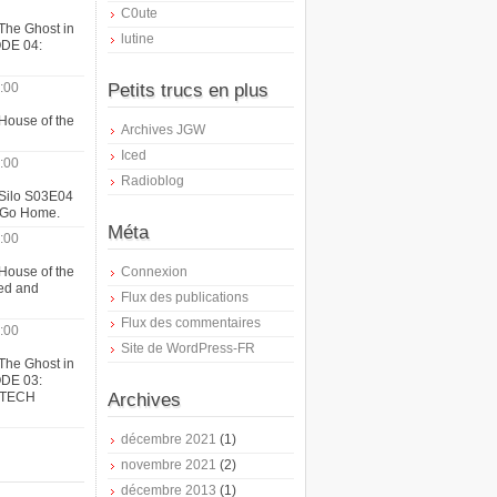
C0ute
The Ghost in
lutine
ODE 04:
:00
Petits trucs en plus
House of the
Archives JGW
Iced
:00
Radioblog
 Silo S03E04
t Go Home.
Méta
:00
House of the
Connexion
ed and
Flux des publications
Flux des commentaires
:00
Site de WordPress-FR
The Ghost in
ODE 03:
ATECH
Archives
décembre 2021
(1)
novembre 2021
(2)
décembre 2013
(1)