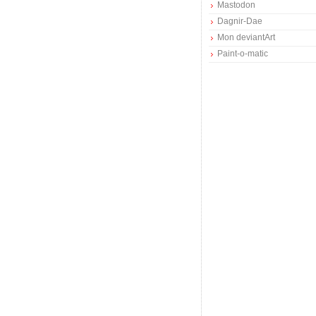
Mastodon
Dagnir-Dae
Mon deviantArt
Paint-o-matic