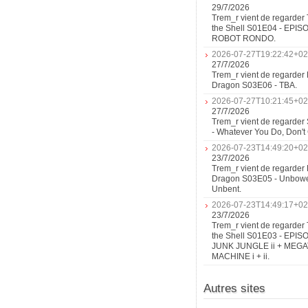
29/7/2026
Trem_r vient de regarder 
the Shell S01E04 - EPIS
ROBOT RONDO.
2026-07-27T19:22:42+02
27/7/2026
Trem_r vient de regarder 
Dragon S03E06 - TBA.
2026-07-27T10:21:45+02
27/7/2026
Trem_r vient de regarder
- Whatever You Do, Don'
2026-07-23T14:49:20+02
23/7/2026
Trem_r vient de regarder 
Dragon S03E05 - Unbow
Unbent.
2026-07-23T14:49:17+02
23/7/2026
Trem_r vient de regarder 
the Shell S01E03 - EPIS
JUNK JUNGLE ii + MEG
MACHINE i + ii.
Autres sites