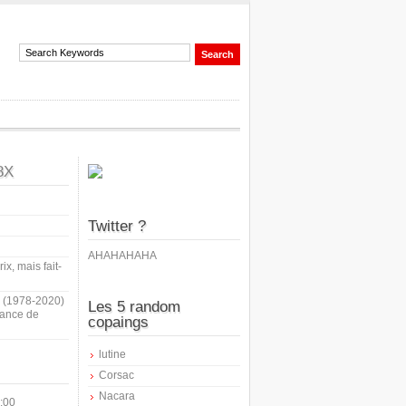
8X
Twitter ?
AHAHAHAHA
ix, mais fait-
i (1978-2020)
Les 5 random
sance de
copaings
lutine
Corsac
Nacara
:00