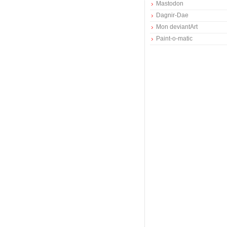
Mastodon
Dagnir-Dae
Mon deviantArt
Paint-o-matic