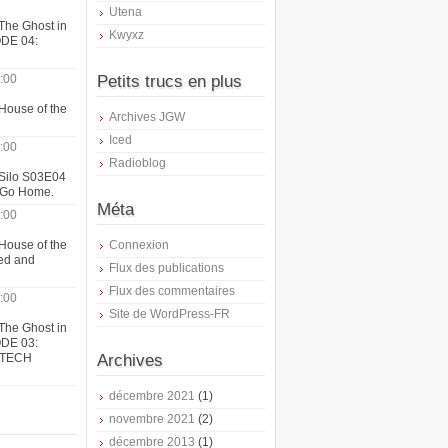
Utena
The Ghost in
Kwyxz
ODE 04:
:00
Petits trucs en plus
House of the
Archives JGW
Iced
:00
Radioblog
 Silo S03E04
t Go Home.
Méta
:00
House of the
Connexion
ed and
Flux des publications
Flux des commentaires
:00
Site de WordPress-FR
The Ghost in
ODE 03:
ATECH
Archives
décembre 2021
(1)
novembre 2021
(2)
décembre 2013
(1)