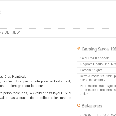
=
ONS DE =JBW=
Gaming Since 19
Ce qui me fait bondir
Kingdom Hearts Final Mix
Gotham Knights
Retroid Pocket 2S : mini pr
acré au Paintball.
elle le maximum ?
 ce n’est donc pas un site purement informatif,
ca me tient gros sur le coeur.
Pour Yacine ‘Yace’ Djebil
: Hommage et reconnais
 perso table-less, w3-valid et css-layout. Si si
dettes
valide pas à cause des scrollbar color, mais le
Betaseries
2026-07-29T13:33:01+02