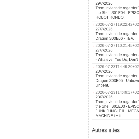
29/7/2026
Trem_r vient de regarder 
the Shell S01E04 - EPIS
ROBOT RONDO.
2026-07-27T19:22:42+02
27/7/2026
Trem_r vient de regarder 
Dragon S03E06 - TBA.
2026-07-27T10:21:45+02
27/7/2026
Trem_r vient de regarder
- Whatever You Do, Don'
2026-07-23T14:49:20+02
23/7/2026
Trem_r vient de regarder 
Dragon S03E05 - Unbow
Unbent.
2026-07-23T14:49:17+02
23/7/2026
Trem_r vient de regarder 
the Shell S01E03 - EPIS
JUNK JUNGLE ii + MEG
MACHINE i + ii.
Autres sites