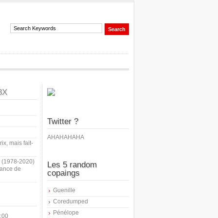
8X
Twitter ?
AHAHAHAHA
ix, mais fait-
i (1978-2020)
Les 5 random
sance de
copaings
Guenille
Coredumped
Pénélope
:00