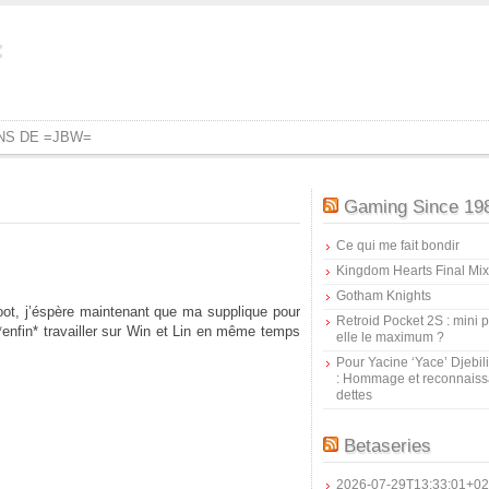
=
ONS DE =JBW=
Gaming Since 19
Ce qui me fait bondir
Kingdom Hearts Final Mix
Gotham Knights
ot, j’éspère maintenant que ma supplique pour
Retroid Pocket 2S : mini pr
*enfin* travailler sur Win et Lin en même temps
elle le maximum ?
Pour Yacine ‘Yace’ Djebil
: Hommage et reconnais
dettes
Betaseries
2026-07-29T13:33:01+02