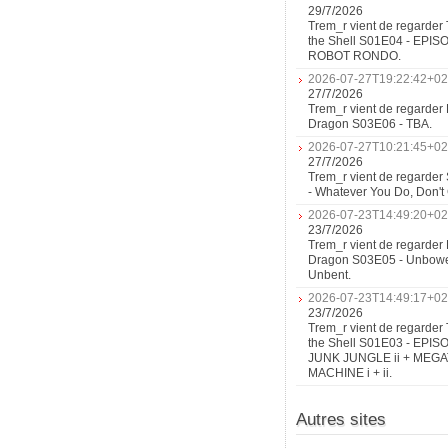
29/7/2026
Trem_r vient de regarder 
the Shell S01E04 - EPIS
ROBOT RONDO.
2026-07-27T19:22:42+02
27/7/2026
Trem_r vient de regarder 
Dragon S03E06 - TBA.
2026-07-27T10:21:45+02
27/7/2026
Trem_r vient de regarder
- Whatever You Do, Don'
2026-07-23T14:49:20+02
23/7/2026
Trem_r vient de regarder 
Dragon S03E05 - Unbow
Unbent.
2026-07-23T14:49:17+02
23/7/2026
Trem_r vient de regarder 
the Shell S01E03 - EPIS
JUNK JUNGLE ii + MEG
MACHINE i + ii.
Autres sites