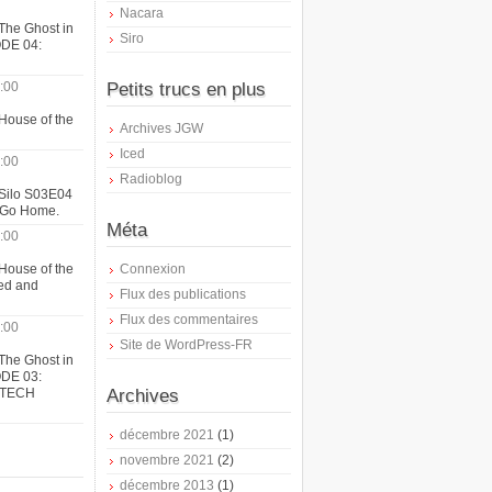
Nacara
The Ghost in
Siro
ODE 04:
:00
Petits trucs en plus
House of the
Archives JGW
Iced
:00
Radioblog
 Silo S03E04
t Go Home.
Méta
:00
House of the
Connexion
ed and
Flux des publications
Flux des commentaires
:00
Site de WordPress-FR
The Ghost in
ODE 03:
ATECH
Archives
décembre 2021
(1)
novembre 2021
(2)
décembre 2013
(1)