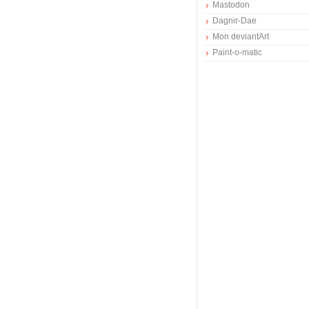
Mastodon
Dagnir-Dae
Mon deviantArt
Paint-o-matic