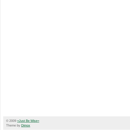
© 2009
=Just Be Wise=
Theme by
Dimox