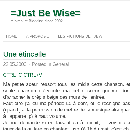
=Just Be Wise=
Minimalist Blogging since 2002
HOME
A PROPOS ..
LES FICTIONS DE =JBW=
Une étincelle
22.05.2003
·
Posted in
General
CTRL+C CTRL+V
Ma petite soeur ressort tous les midis cette chanson, et
seule chanson qu’écoute ma petite soeur qui me don
d’arracher le crépis beige des murs de l’entrée.
Faut dire j’ai eu ma période L5 à donf, et je rechigne pa
(quand j’ai la permission de mettre de la musique aka quan
à l’apparte ;p) à haut volume.
Je me demande si en faisant ca à minuit, le voisin c
jouer de la guitare en chantant jusqu’à 1h du mat, c’est ch