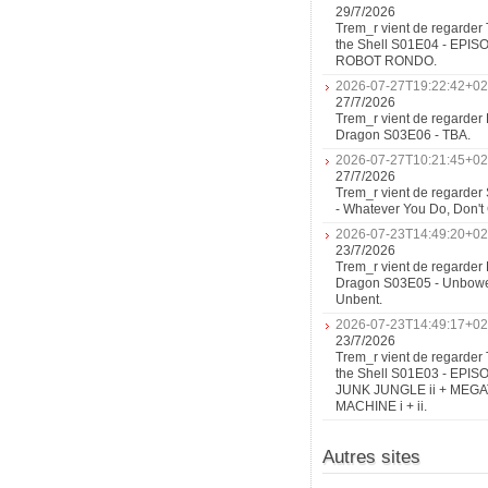
29/7/2026
Trem_r vient de regarder 
the Shell S01E04 - EPIS
ROBOT RONDO.
2026-07-27T19:22:42+02
27/7/2026
Trem_r vient de regarder 
Dragon S03E06 - TBA.
2026-07-27T10:21:45+02
27/7/2026
Trem_r vient de regarder
- Whatever You Do, Don'
2026-07-23T14:49:20+02
23/7/2026
Trem_r vient de regarder 
Dragon S03E05 - Unbow
Unbent.
2026-07-23T14:49:17+02
23/7/2026
Trem_r vient de regarder 
the Shell S01E03 - EPIS
JUNK JUNGLE ii + MEG
MACHINE i + ii.
Autres sites