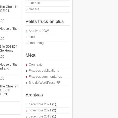
Guenille
The Ghost in
Nacara
ODE 04:
:00
Petits trucs en plus
House of the
Archives JGW
Iced
:00
Radioblog
 Silo S03E04
t Go Home.
Méta
:00
House of the
Connexion
ed and
Flux des publications
Flux des commentaires
:00
Site de WordPress-FR
The Ghost in
ODE 03:
ATECH
Archives
décembre 2021
(1)
novembre 2021
(2)
décembre 2013
(1)