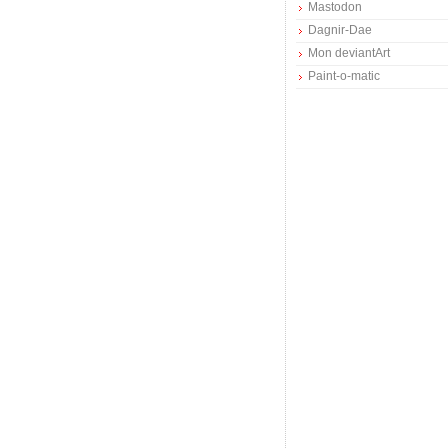
Mastodon
Dagnir-Dae
Mon deviantArt
Paint-o-matic