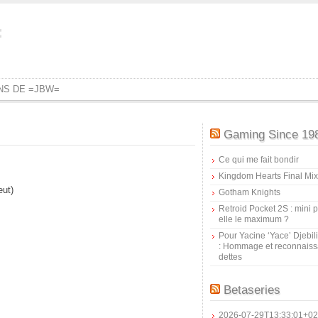
=
ONS DE =JBW=
Gaming Since 19
Ce qui me fait bondir
Kingdom Hearts Final Mix
eut)
Gotham Knights
Retroid Pocket 2S : mini pr
elle le maximum ?
Pour Yacine ‘Yace’ Djebil
: Hommage et reconnais
dettes
Betaseries
2026-07-29T13:33:01+02