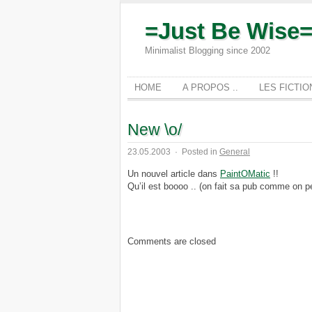
=Just Be Wise
Minimalist Blogging since 2002
HOME
A PROPOS ..
LES FICTI
New \o/
23.05.2003
·
Posted in
General
Un nouvel article dans
PaintOMatic
!!
Qu’il est boooo .. (on fait sa pub comme on p
Comments are closed