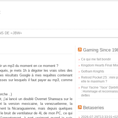
=
ONS DE =JBW=
Gaming Since 19
Ce qui me fait bondir
Kingdom Hearts Final Mix
voir un mp3 du moment en ce moment ?
bloqués, je mets 1h à dégoter les vrais sites des
Gotham Knights
es résultats Google à mes requêtes contenant
Retroid Pocket 2S : mini pr
russes sur lesquels il faut payer au mp3, comme
elle le maximum ?
Pour Yacine ‘Yace’ Djebil
: Hommage et reconnais
rche ..)
dettes
, j’ai lancé un doublé Overnet Shareaza sur le
et la version mexicaine, la venezuelienne, la
Betaseries
ement la Nicaraguaienne, mais depuis quelques
er le bruit de ventilateur de 4L de mon PC, ce qui
2026-07-29T13:33:01+02
l’appartement, à part vraiment quand je suis