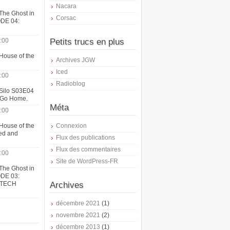
Nacara
The Ghost in
Corsac
ODE 04:
:00
Petits trucs en plus
House of the
Archives JGW
Iced
:00
Radioblog
 Silo S03E04
t Go Home.
Méta
:00
House of the
Connexion
ed and
Flux des publications
Flux des commentaires
:00
Site de WordPress-FR
The Ghost in
ODE 03:
ATECH
Archives
décembre 2021
(1)
novembre 2021
(2)
décembre 2013
(1)