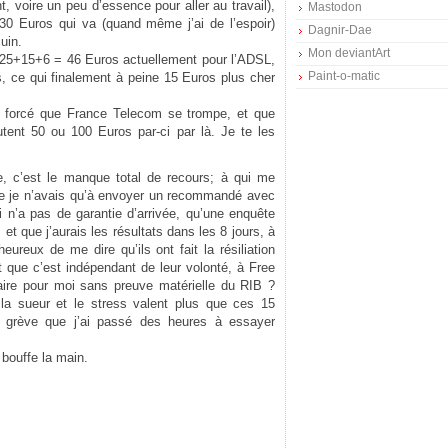
oire un peu d’essence pour aller au travail),
Mastodon
0 Euros qui va (quand même j’ai de l’espoir)
Dagnir-Dae
uin.
Mon deviantArt
s 25+15+6 = 46 Euros actuellement pour l’ADSL,
Paint-o-matic
, ce qui finalement à peine 15 Euros plus cher
est forcé que France Telecom se trompe, et que
tent 50 ou 100 Euros par-ci par là. Je te les
ire, c’est le manque total de recours; à qui me
ue je n’avais qu’à envoyer un recommandé avec
vi n’a pas de garantie d’arrivée, qu’une enquête
t que j’aurais les résultats dans les 8 jours, à
ureux de me dire qu’ils ont fait la résiliation
 que c’est indépendant de leur volonté, à Free
faire pour moi sans preuve matérielle du RIB ?
 la sueur et le stress valent plus que ces 15
a grève que j’ai passé des heures à essayer
 bouffe la main.