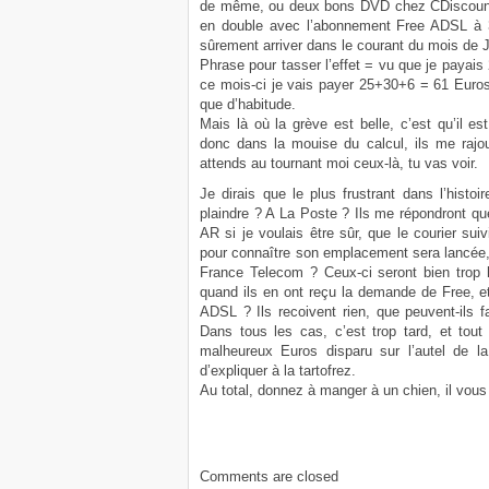
de même, ou deux bons DVD chez CDiscount, v
en double avec l’abonnement Free ADSL à 3
sûrement arriver dans le courant du mois de J
Phrase pour tasser l’effet = vu que je payai
ce mois-ci je vais payer 25+30+6 = 61 Euros
que d’habitude.
Mais là où la grève est belle, c’est qu’il 
donc dans la mouise du calcul, ils me rajou
attends au tournant moi ceux-là, tu vas voir.
Je dirais que le plus frustrant dans l’histo
plaindre ? A La Poste ? Ils me répondront q
AR si je voulais être sûr, que le courier sui
pour connaître son emplacement sera lancée, e
France Telecom ? Ceux-ci seront bien trop he
quand ils en ont reçu la demande de Free, et
ADSL ? Ils recoivent rien, que peuvent-ils 
Dans tous les cas, c’est trop tard, et tout
malheureux Euros disparu sur l’autel de l
d’expliquer à la tartofrez.
Au total, donnez à manger à un chien, il vous
Comments are closed