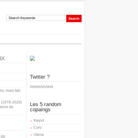
8X
Twitter ?
AHAHAHAHA
ix, mais fait-
i (1978-2020)
Les 5 random
sance de
copaings
Kwyxz
Cyro
Utena
:00