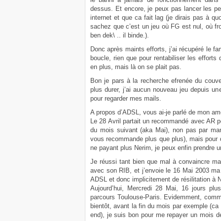
dessus. Et encore, je peux pas lancer les p
internet et que ca fait lag (je dirais pas à qu
sachez que c’est un jeu où FG est nul, où f
ben dek\ .. il binde.).
Donc après maints efforts, j’ai récupéré le fa
boucle, rien que pour rentabiliser les efforts 
en plus, mais là on se plait pas.
Bon je pars à la recherche efrenée du couve
plus durer, j’ai aucun nouveau jeu depuis un
pour regarder mes mails.
A propos d’ADSL, vous ai-je parlé de mon 
Le 28 Avril partait un recommandé avec AR po
du mois suivant (aka Mai), non pas par ma
vous recommande plus que plus), mais pour d
ne payant plus Nerim, je peux enfin prendre u
Je réussi tant bien que mal à convaincre ma
avec son RIB, et j’envoie le 16 Mai 2003 ma
ADSL et donc implicitement de résilitation à
Aujourd’hui, Mercredi 28 Mai, 16 jours plus 
parcours Toulouse-Paris. Evidemment, comme 
bientôt, avant la fin du mois par exemple (ca v
end), je suis bon pour me repayer un mois de