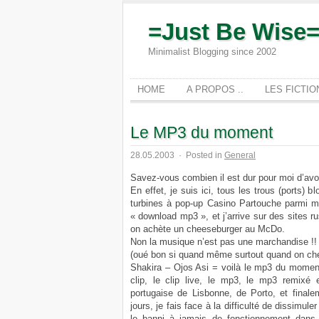
=Just Be Wise
Minimalist Blogging since 2002
HOME
A PROPOS ..
LES FICTI
Le MP3 du moment
28.05.2003
·
Posted in
General
Savez-vous combien il est dur pour moi d’a
En effet, je suis ici, tous les trous (ports) 
turbines à pop-up Casino Partouche parmi m
« download mp3 », et j’arrive sur des sites 
on achète un cheeseburger au McDo.
Non la musique n’est pas une marchandise !!
(oué bon si quand même surtout quand on che
Shakira – Ojos Asi = voilà le mp3 du moment
clip, le clip live, le mp3, le mp3 remixé 
portugaise de Lisbonne, de Porto, et final
jours, je fais face à la difficulté de dissimul
le banni à jamais de fonctionnement dans 