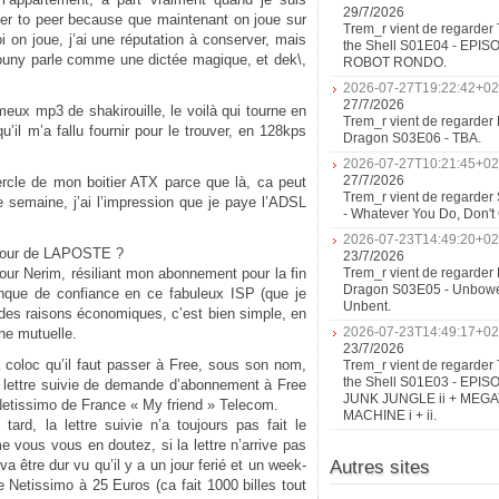
29/7/2026
eer to peer because que maintenant on joue sur
Trem_r vient de regarder 
oi on joue, j’ai une réputation à conserver, mais
the Shell S01E04 - EPIS
rouny parle comme une dictée magique, et dek\,
ROBOT RONDO.
2026-07-27T19:22:42+02
27/7/2026
meux mp3 de shakirouille, le voilà qui tourne en
Trem_r vient de regarder 
qu’il m’a fallu fournir pour le trouver, en 128kps
Dragon S03E06 - TBA.
2026-07-27T10:21:45+02
27/7/2026
rcle de mon boitier ATX parce que là, ca peut
Trem_r vient de regarder
e semaine, j’ai l’impression que je paye l’ADSL
- Whatever You Do, Don'
2026-07-23T14:49:20+02
amour de LAPOSTE ?
23/7/2026
ur Nerim, résiliant mon abonnement pour la fin
Trem_r vient de regarder 
Dragon S03E05 - Unbow
nque de confiance en ce fabuleux ISP (que je
Unbent.
es raisons économiques, c’est bien simple, en
2026-07-23T14:49:17+02
ne mutuelle.
23/7/2026
 coloc qu’il faut passer à Free, sous son nom,
Trem_r vient de regarder 
the Shell S01E03 - EPIS
 lettre suivie de demande d’abonnement à Free
JUNK JUNGLE ii + MEG
 Netissimo de France « My friend » Telecom.
MACHINE i + ii.
tard, la lettre suivie n’a toujours pas fait le
vous vous en doutez, si la lettre n’arrive pas
a être dur vu qu’il y a un jour ferié et un week-
Autres sites
 Netissimo à 25 Euros (ca fait 1000 billes tout