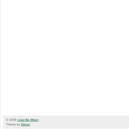
© 2009
=Just Be Wise=
Theme by
Dimox