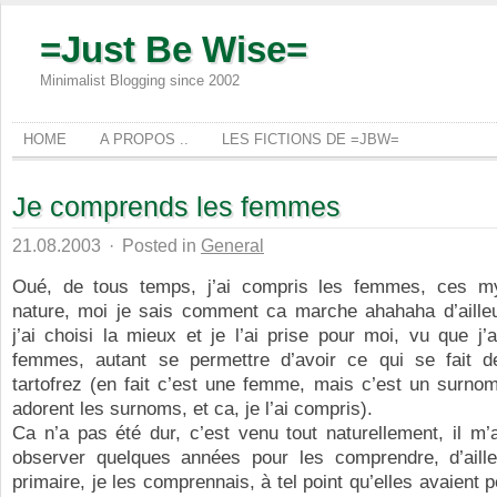
=Just Be Wise=
Minimalist Blogging since 2002
HOME
A PROPOS ..
LES FICTIONS DE =JBW=
Je comprends les femmes
21.08.2003
·
Posted in
General
Oué, de tous temps, j’ai compris les femmes, ces m
nature, moi je sais comment ca marche ahahaha d’ailleu
j’ai choisi la mieux et je l’ai prise pour moi, vu que j’
femmes, autant se permettre d’avoir ce qui se fait 
tartofrez (en fait c’est une femme, mais c’est un surno
adorent les surnoms, et ca, je l’ai compris).
Ca n’a pas été dur, c’est venu tout naturellement, il m’a
observer quelques années pour les comprendre, d’aille
primaire, je les comprennais, à tel point qu’elles avaient 