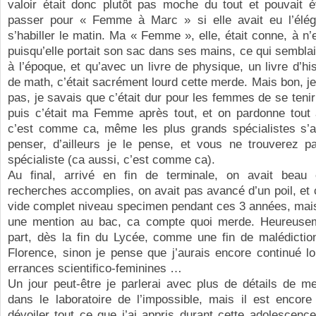
valoir était donc plutôt pas moche du tout et pouvait é
passer pour « Femme à Marc » si elle avait eu l’élé
s’habiller le matin. Ma « Femme », elle, était conne, à n’e
puisqu’elle portait son sac dans ses mains, ce qui semblai
à l’époque, et qu’avec un livre de physique, un livre d’his
de math, c’était sacrément lourd cette merde. Mais bon, je 
pas, je savais que c’était dur pour les femmes de se tenir
puis c’était ma Femme après tout, et on pardonne tou
c’est comme ca, même les plus grands spécialistes s’a
penser, d’ailleurs je le pense, et vous ne trouverez p
spécialiste (ca aussi, c’est comme ca).
Au final, arrivé en fin de terminale, on avait beau 
recherches accomplies, on avait pas avancé d’un poil, et c
vide complet niveau specimen pendant ces 3 années, mais
une mention au bac, ca compte quoi merde. Heureuse
part, dès la fin du Lycée, comme une fin de malédictio
Florence, sinon je pense que j’aurais encore continué 
errances scientifico-feminines …
Un jour peut-être je parlerai avec plus de détails de m
dans le laboratoire de l’impossible, mais il est encore
dévoiler tout ce que j’ai appris durant cette adolescence