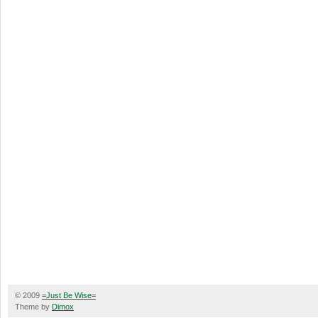
© 2009
=Just Be Wise=
Theme by
Dimox