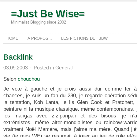
=Just Be Wise=
Minimalist Blogging since 2002
HOME
A PROPOS ..
LES FICTIONS DE =JBW=
Backlink
03.09.2003
·
Posted in
General
Selon
chouchou
Je vote à gauche et je crois aussi dur comme fer à 
chances, je suis un fan du 280, je regarde opération séduc
la tentation, Koh Lanta, je lis Glen Cook et Pratchett,
peinture ni la musique classique, même contemporaines, 
les mangas avec zizipanpan et des bisous, je n’
extrémistes, même alter-mondialistes ou rainbow-warrio
vraiment Noël Mamère, mais j’aime ma mère. Quand j’é
vie (ie mes WE) se résumait à jouer au jeu de rôle et/o