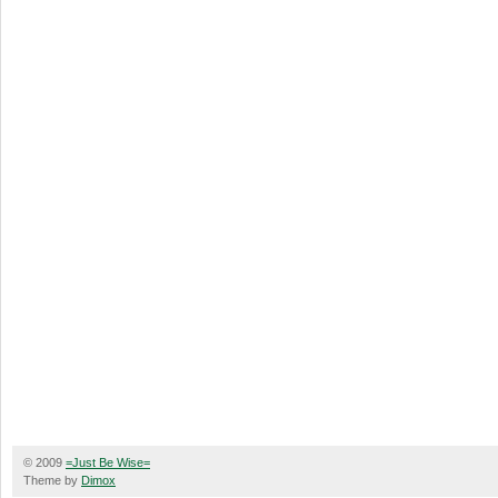
© 2009
=Just Be Wise=
Theme by
Dimox