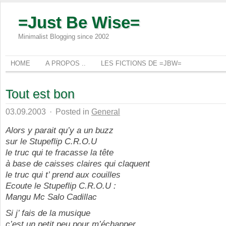
=Just Be Wise=
Minimalist Blogging since 2002
HOME
A PROPOS ..
LES FICTIONS DE =JBW=
Tout est bon
03.09.2003
·
Posted in
General
Alors y parait qu’y a un buzz
sur le Stupeflip C.R.O.U
le truc qui te fracasse la tête
à base de caisses claires qui claquent
le truc qui t’ prend aux couilles
Ecoute le Stupeflip C.R.O.U :
Mangu Mc Salo Cadillac
Si j’ fais de la musique
c’est un petit peu pour m’échapper