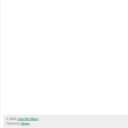
© 2009
=Just Be Wise=
Theme by
Dimox