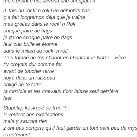
maintenant c’est devenu une occupation
J’ fais du rock’ n roll j’en démords pas
ç a fait longtemps déjà que je traîne
mes grolles dans le rock’ n Roll
chaque paire de tiags
je garde chaque paire de tiags
leur cuir brille et étonne
dans le milieu du rock ‘n roll
T’es tombé de ton chariot en chantant le Notre – Père
t’y croyais dur comme fer
avant de toucher terre
noyé dans un ruisseau
obligé de te taire
ta carriole et tes chevaux t’ont laissé seul derrière
hier
Stupeflip keskecé ce truc ?
Y veulent des explications
mais y sauront rien
z’ont pas compris qu’il faut garder un tout petit peu de my
exactement