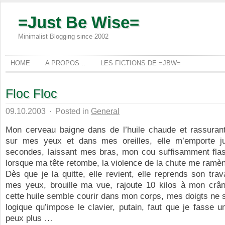
=Just Be Wise=
Minimalist Blogging since 2002
HOME
A PROPOS ..
LES FICTIONS DE =JBW=
Floc Floc
09.10.2003
·
Posted in
General
Mon cerveau baigne dans de l’huile chaude et rassurante
sur mes yeux et dans mes oreilles, elle m’emporte j
secondes, laissant mes bras, mon cou suffisamment fla
lorsque ma tête retombe, la violence de la chute me ramène
Dès que je la quitte, elle revient, elle reprends son trava
mes yeux, brouille ma vue, rajoute 10 kilos à mon crâ
cette huile semble courir dans mon corps, mes doigts ne s
logique qu’impose le clavier, putain, faut que je fasse un
peux plus …