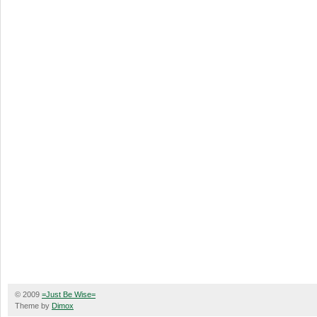
© 2009
=Just Be Wise=
Theme by
Dimox