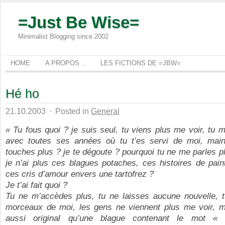
=Just Be Wise=
Minimalist Blogging since 2002
HOME
A PROPOS ..
LES FICTIONS DE =JBW=
Hé ho
21.10.2003
·
Posted in
General
« Tu fous quoi ? je suis seul, tu viens plus me voir, tu 
avec toutes ses années où tu t’es servi de moi, mai
touches plus ? je te dégoute ? pourquoi tu ne me parles p
je n’ai plus ces blagues potaches, ces histoires de pain
ces cris d’amour envers une tartofrez ?
Je t’ai fait quoi ?
Tu ne m’accèdes plus, tu ne laisses aucune nouvelle, 
morceaux de moi, les gens ne viennent plus me voir, m
aussi original qu’une blague contenant le mot 