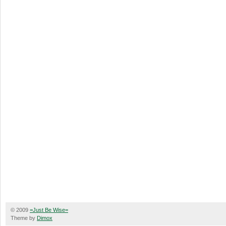
© 2009
=Just Be Wise=
Theme by
Dimox