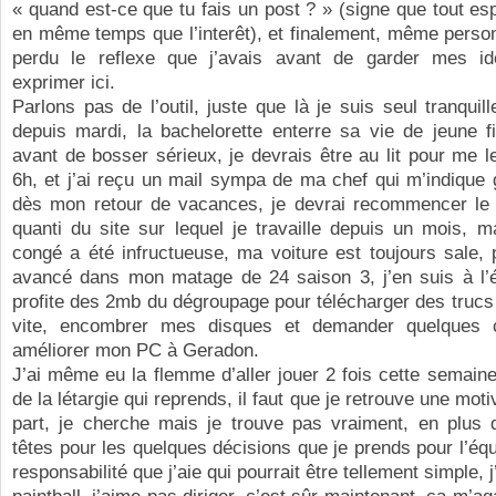
« quand est-ce que tu fais un post ? » (signe que tout esp
en même temps que l’interêt), et finalement, même person
perdu le reflexe que j’avais avant de garder mes i
exprimer ici.
Parlons pas de l’outil, juste que là je suis seul tranquil
depuis mardi, la bachelorette enterre sa vie de jeune f
avant de bosser sérieux, je devrais être au lit pour me 
6h, et j’ai reçu un mail sympa de ma chef qui m’indique
dès mon retour de vacances, je devrai recommencer le la
quanti du site sur lequel je travaille depuis un mois, 
congé a été infructueuse, ma voiture est toujours sale, p
avancé dans mon matage de 24 saison 3, j’en suis à l’é
profite des 2mb du dégroupage pour télécharger des trucs 
vite, encombrer mes disques et demander quelques c
améliorer mon PC à Geradon.
J’ai même eu la flemme d’aller jouer 2 fois cette semaine
de la létargie qui reprends, il faut que je retrouve une mot
part, je cherche mais je trouve pas vraiment, en plus 
têtes pour les quelques décisions que je prends pour l’équ
responsabilité que j’aie qui pourrait être tellement simple, 