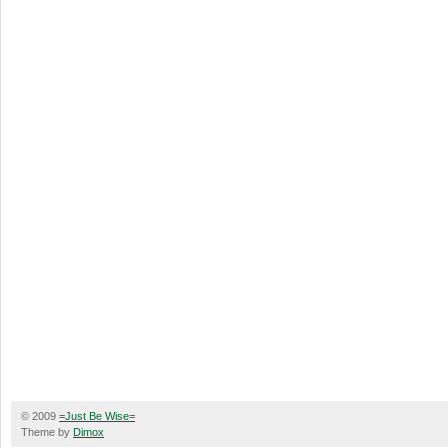
© 2009
=Just Be Wise=
Theme by
Dimox