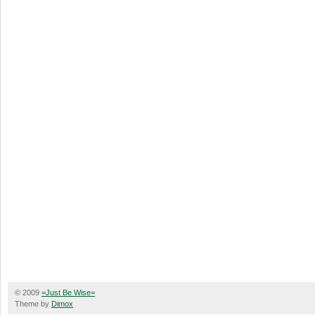
© 2009
=Just Be Wise=
Theme by
Dimox