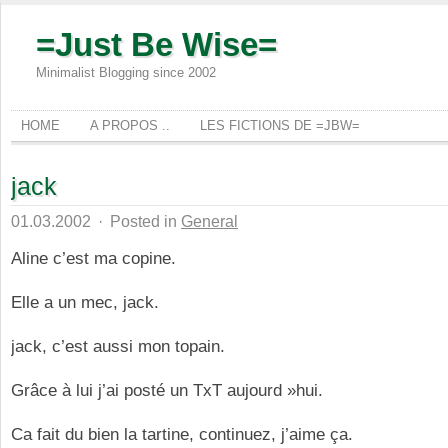
=Just Be Wise=
Minimalist Blogging since 2002
HOME
A PROPOS ..
LES FICTIONS DE =JBW=
jack
01.03.2002
·
Posted in
General
Aline c’est ma copine.
Elle a un mec, jack.
jack, c’est aussi mon topain.
Grâce à lui j’ai posté un TxT aujourd »hui.
Ca fait du bien la tartine, continuez, j’aime ça.