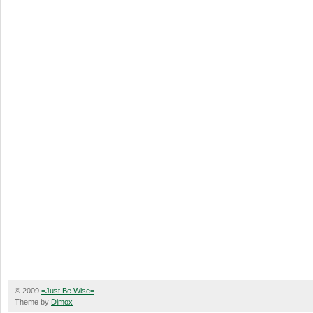
© 2009
=Just Be Wise=
Theme by
Dimox