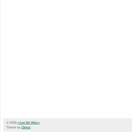
© 2009
=Just Be Wise=
Theme by
Dimox