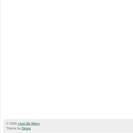
© 2009
=Just Be Wise=
Theme by
Dimox