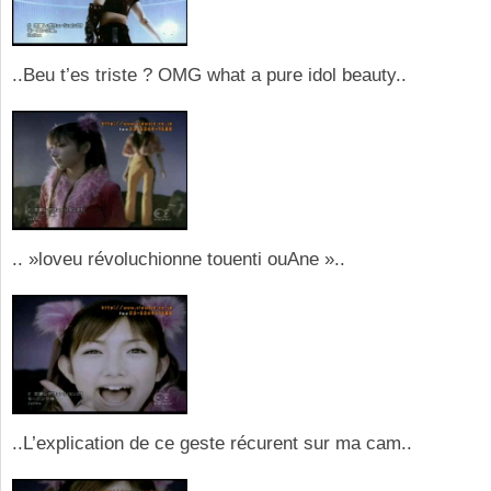
..Beu t’es triste ? OMG what a pure idol beauty..
.. »loveu révoluchionne touenti ouAne »..
..L’explication de ce geste récurent sur ma cam..