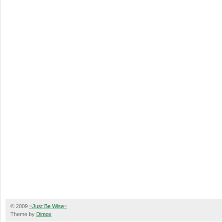
© 2009
=Just Be Wise=
Theme by
Dimox