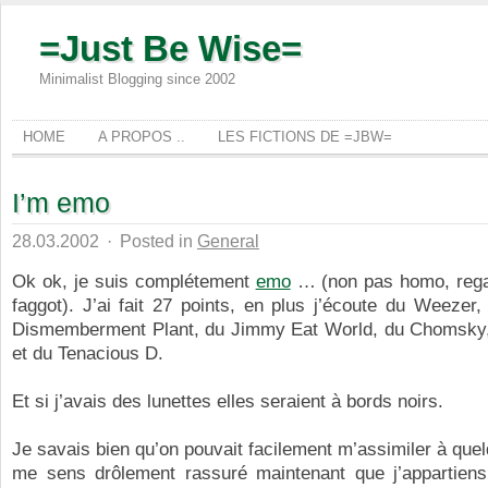
=Just Be Wise=
Minimalist Blogging since 2002
HOME
A PROPOS ..
LES FICTIONS DE =JBW=
I’m emo
28.03.2002
·
Posted in
General
Ok ok, je suis complétement
emo
… (non pas homo, rega
faggot). J’ai fait 27 points, en plus j’écoute du Weeze
Dismemberment Plant, du Jimmy Eat World, du Chomsky,
et du Tenacious D.
Et si j’avais des lunettes elles seraient à bords noirs.
Je savais bien qu’on pouvait facilement m’assimiler à que
me sens drôlement rassuré maintenant que j’appartien