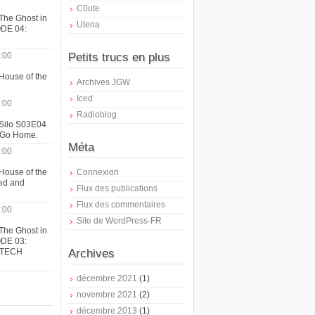
C0ute
The Ghost in
Utena
ODE 04:
:00
Petits trucs en plus
House of the
Archives JGW
Iced
:00
Radioblog
 Silo S03E04
t Go Home.
Méta
:00
House of the
Connexion
ed and
Flux des publications
Flux des commentaires
:00
Site de WordPress-FR
The Ghost in
ODE 03:
ATECH
Archives
décembre 2021
(1)
novembre 2021
(2)
décembre 2013
(1)