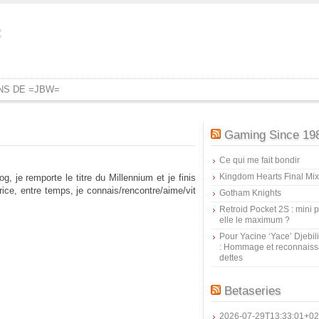
=
ONS DE =JBW=
Gaming Since 19
Ce qui me fait bondir
Kingdom Hearts Final Mix
, je remporte le titre du Millennium et je finis
ice, entre temps, je connais/rencontre/aime/vit
Gotham Knights
Retroid Pocket 2S : mini pr
elle le maximum ?
Pour Yacine ‘Yace’ Djebil
: Hommage et reconnais
dettes
Betaseries
2026-07-29T13:33:01+02