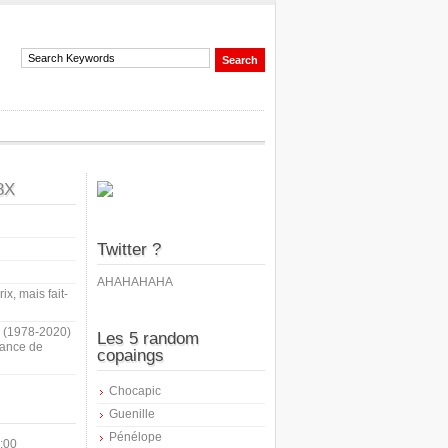
8X
Twitter ?
AHAHAHAHA
ix, mais fait-
i (1978-2020)
Les 5 random
sance de
copaings
Chocapic
Guenille
Pénélope
:00