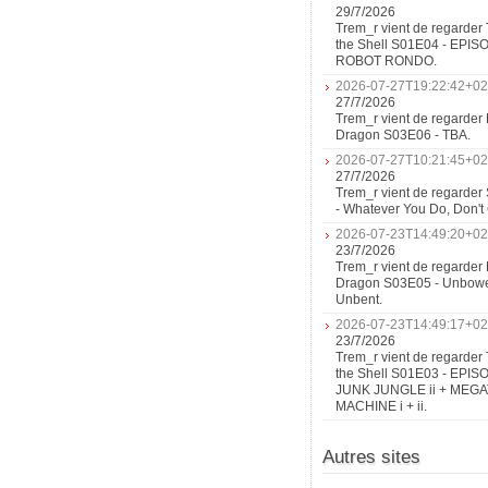
29/7/2026
Trem_r vient de regarder 
the Shell S01E04 - EPIS
ROBOT RONDO.
2026-07-27T19:22:42+02
27/7/2026
Trem_r vient de regarder 
Dragon S03E06 - TBA.
2026-07-27T10:21:45+02
27/7/2026
Trem_r vient de regarder
- Whatever You Do, Don'
2026-07-23T14:49:20+02
23/7/2026
Trem_r vient de regarder 
Dragon S03E05 - Unbow
Unbent.
2026-07-23T14:49:17+02
23/7/2026
Trem_r vient de regarder 
the Shell S01E03 - EPIS
JUNK JUNGLE ii + MEG
MACHINE i + ii.
Autres sites