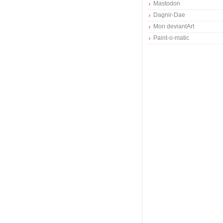
Mastodon
Dagnir-Dae
Mon deviantArt
Paint-o-matic