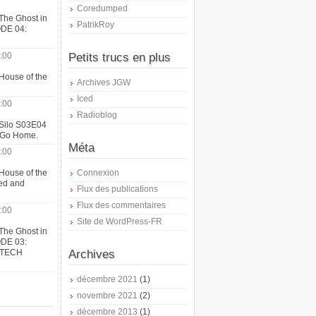
Coredumped
The Ghost in
PatrikRoy
ODE 04:
:00
Petits trucs en plus
House of the
Archives JGW
Iced
:00
Radioblog
 Silo S03E04
t Go Home.
Méta
:00
House of the
Connexion
ed and
Flux des publications
Flux des commentaires
:00
Site de WordPress-FR
The Ghost in
ODE 03:
ATECH
Archives
décembre 2021
(1)
novembre 2021
(2)
décembre 2013
(1)