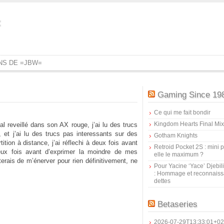
=
ONS DE =JBW=
Gaming Since 19
Ce qui me fait bondir
Kingdom Hearts Final Mix
mal reveillé dans son AX rouge, j’ai lu des trucs
 et j’ai lu des trucs pas interessants sur des
Gotham Knights
ition à distance, j’ai réflechi à deux fois avant
Retroid Pocket 2S : mini pr
 deux fois avant d’exprimer la moindre de mes
elle le maximum ?
êterais de m’énerver pour rien définitivement, ne
Pour Yacine ‘Yace’ Djebil
: Hommage et reconnais
dettes
Betaseries
2026-07-29T13:33:01+02