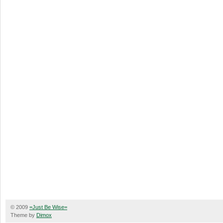
© 2009
=Just Be Wise=
Theme by
Dimox