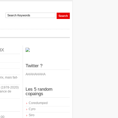
8X
Twitter ?
AHAHAHAHA
ix, mais fait-
i (1978-2020)
Les 5 random
sance de
copaings
Coredumped
Cyro
Siro
:00