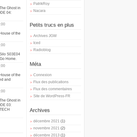
PatrikRoy
The Ghost in
Nacara
ODE 04:
:00
Petits trucs en plus
House of the
Archives JGW
Iced
:00
Radioblog
 Silo S03E04
t Go Home.
Méta
:00
House of the
Connexion
ed and
Flux des publications
Flux des commentaires
:00
Site de WordPress-FR
The Ghost in
ODE 03:
ATECH
Archives
décembre 2021
(1)
novembre 2021
(2)
décembre 2013
(1)