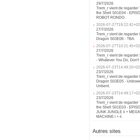
29/7/2026
Trem_r vient de regarder 
the Shell S01E04 - EPIS
ROBOT RONDO.
2026-07-27T19:22:42+02
27/7/2026
Trem_r vient de regarder 
Dragon S03E06 - TBA.
2026-07-27T10:21:45+02
27/7/2026
Trem_r vient de regarder
- Whatever You Do, Don'
2026-07-23T14:49:20+02
23/7/2026
Trem_r vient de regarder 
Dragon S03E05 - Unbow
Unbent.
2026-07-23T14:49:17+02
23/7/2026
Trem_r vient de regarder 
the Shell S01E03 - EPIS
JUNK JUNGLE ii + MEG
MACHINE i + ii.
Autres sites