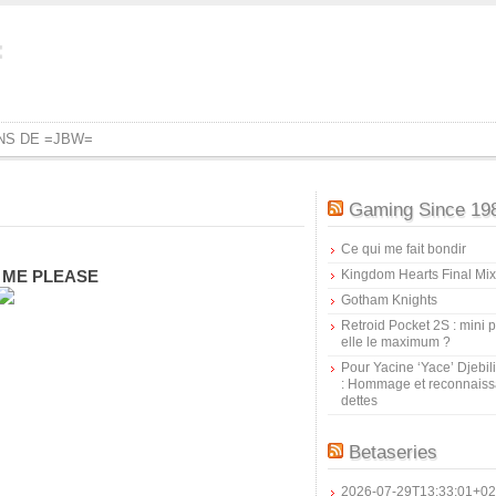
=
ONS DE =JBW=
Gaming Since 19
Ce qui me fait bondir
 ME PLEASE
Kingdom Hearts Final Mix
Gotham Knights
Retroid Pocket 2S : mini pr
elle le maximum ?
Pour Yacine ‘Yace’ Djebil
: Hommage et reconnais
dettes
Betaseries
2026-07-29T13:33:01+02