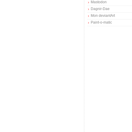
Mastodon
Dagnir-Dae
Mon deviantArt
Paint-o-matic