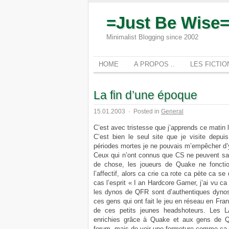
=Just Be Wise
Minimalist Blogging since 2002
HOME
A PROPOS ..
LES FICTI
La fin d’une époque
15.01.2003
·
Posted in
General
C’est avec tristesse que j’apprends ce matin
C’est bien le seul site que je visite depu
périodes mortes je ne pouvais m’empêcher d’y
Ceux qui n’ont connus que CS ne peuvent sa
de chose, les joueurs de Quake ne fonctio
l’affectif, alors ca crie ca rote ca pète ca s
cas l’esprit « I an Hardcore Gamer, j’ai vu ca
les dynos de QFR sont d’authentiques dyn
ces gens qui ont fait le jeu en réseau en Fran
de ces petits jeunes headshoteurs. Les L
enrichies grâce à Quake et aux gens de Q
forum, mais de voir une fermeture comme ca, u