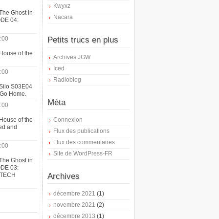
Kwyxz
The Ghost in
Nacara
ODE 04:
:00
Petits trucs en plus
House of the
Archives JGW
Iced
:00
Radioblog
 Silo S03E04
t Go Home.
Méta
:00
House of the
Connexion
ed and
Flux des publications
Flux des commentaires
:00
Site de WordPress-FR
The Ghost in
ODE 03:
ATECH
Archives
décembre 2021
(1)
novembre 2021
(2)
décembre 2013
(1)