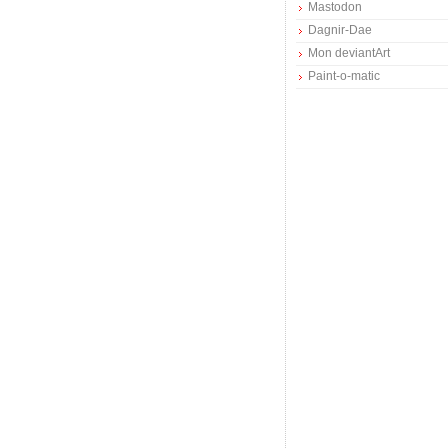
Mastodon
Dagnir-Dae
Mon deviantArt
Paint-o-matic