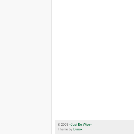
© 2009
=Just Be Wise=
Theme by
Dimox