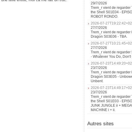
29/7/2026
Trem_r vient de regarder 
the Shell S01E04 - EPIS
ROBOT RONDO.
2026-07-27T19:22:42+02
27/7/2026
Trem_r vient de regarder 
Dragon S03E06 - TBA.
2026-07-27T10:21:45+02
27/7/2026
Trem_r vient de regarder
- Whatever You Do, Don'
2026-07-23T14:49:20+02
23/7/2026
Trem_r vient de regarder 
Dragon S03E05 - Unbow
Unbent.
2026-07-23T14:49:17+02
23/7/2026
Trem_r vient de regarder 
the Shell S01E03 - EPIS
JUNK JUNGLE ii + MEG
MACHINE i + ii.
Autres sites