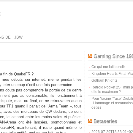
=
ONS DE =JBW=
Gaming Since 19
Ce qui me fait bondir
Kingdom Hearts Final Mix
 la fin de QuakeFR ?
is mes débuts sur internet, même pendant les
Gotham Knights
 jeter un coup d’oeil une fois par semaine …
Retroid Pocket 2S : mini pr
ns doute pas comprendre la portée de ce genre
elle le maximum ?
nnent pas au consomable, ils fonctionnent à
Pour Yacine ‘Yace’ Djebil
e dispute, mais au final, on ne retrouve en aucun
: Hommage et reconnais
 sur TF1 quand il parlait de l’Arma Team », tous
dettes
os, avec des morceaux de QW dedans, ce sont
ce, le laissant entre les mains sales et puériles
Betaseries
AN-Arena ont été lancées, promotionnées et
uakeFR, maintenant, il reste quand même le
2026-07-29T13:33:01+02
ne telle entité, moi ca me fait un truc.