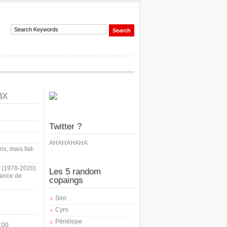
8X
Twitter ?
AHAHAHAHA
ix, mais fait-
i (1978-2020)
Les 5 random
sance de
copaings
Siro
Cyro
Pénélope
:00