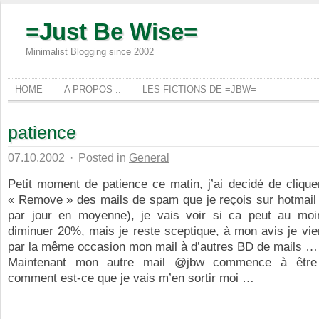
=Just Be Wise=
Minimalist Blogging since 2002
HOME
A PROPOS ..
LES FICTIONS DE =JBW=
patience
07.10.2002
·
Posted in
General
Petit moment de patience ce matin, j’ai decidé de clique
« Remove » des mails de spam que je reçois sur hotmail 
par jour en moyenne), je vais voir si ca peut au moi
diminuer 20%, mais je reste sceptique, à mon avis je vie
par la même occasion mon mail à d’autres BD de mails …
Maintenant mon autre mail @jbw commence à êt
comment est-ce que je vais m’en sortir moi …