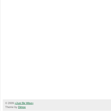
© 2009
=Just Be Wise=
Theme by
Dimox