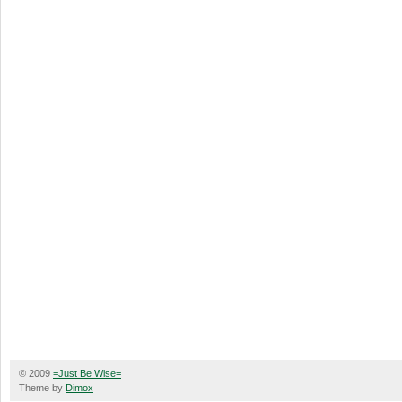
© 2009
=Just Be Wise=
Theme by
Dimox