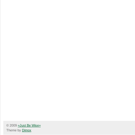
© 2009
=Just Be Wise=
Theme by
Dimox