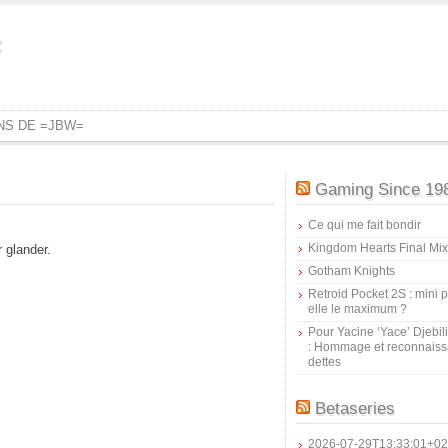
=
ONS DE =JBW=
Gaming Since 19
Ce qui me fait bondir
Kingdom Hearts Final Mix
 glander.
Gotham Knights
Retroid Pocket 2S : mini pr
elle le maximum ?
Pour Yacine ‘Yace’ Djebil
: Hommage et reconnais
dettes
Betaseries
2026-07-29T13:33:01+02