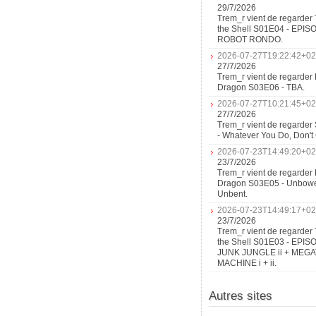
29/7/2026
Trem_r vient de regarder 
the Shell S01E04 - EPIS
ROBOT RONDO.
2026-07-27T19:22:42+02
27/7/2026
Trem_r vient de regarder 
Dragon S03E06 - TBA.
2026-07-27T10:21:45+02
27/7/2026
Trem_r vient de regarder
- Whatever You Do, Don'
2026-07-23T14:49:20+02
23/7/2026
Trem_r vient de regarder 
Dragon S03E05 - Unbow
Unbent.
2026-07-23T14:49:17+02
23/7/2026
Trem_r vient de regarder 
the Shell S01E03 - EPIS
JUNK JUNGLE ii + MEG
MACHINE i + ii.
Autres sites