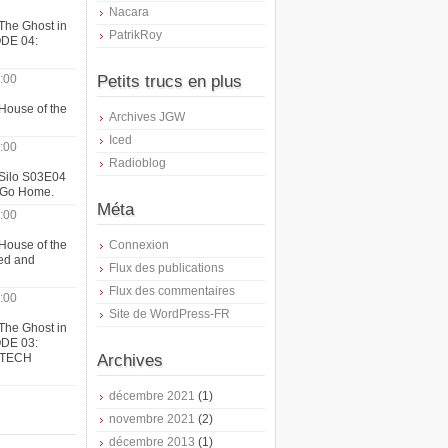
Nacara
The Ghost in
PatrikRoy
ODE 04:
:00
Petits trucs en plus
House of the
Archives JGW
Iced
:00
Radioblog
 Silo S03E04
t Go Home.
Méta
:00
House of the
Connexion
ed and
Flux des publications
Flux des commentaires
:00
Site de WordPress-FR
The Ghost in
ODE 03:
ATECH
Archives
décembre 2021
(1)
novembre 2021
(2)
décembre 2013
(1)