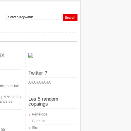
8X
Twitter ?
AHAHAHAHA
ix, mais fait-
i (1978-2020)
Les 5 random
sance de
copaings
Pénélope
Guenille
Siro
:00