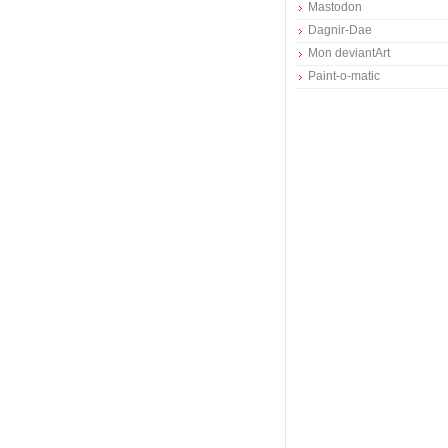
Mastodon
Dagnir-Dae
Mon deviantArt
Paint-o-matic