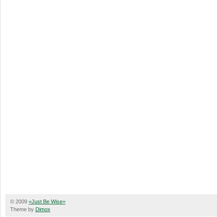
© 2009
=Just Be Wise=
Theme by
Dimox