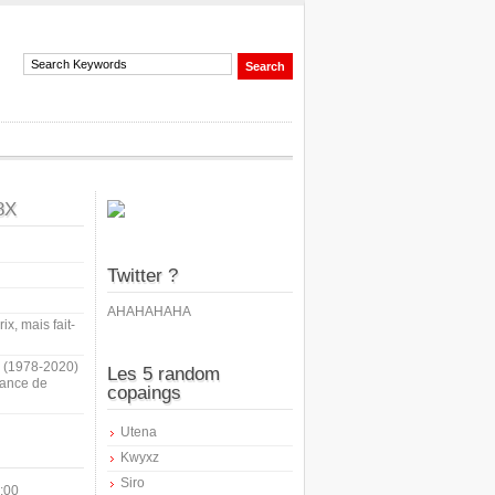
8X
Twitter ?
AHAHAHAHA
ix, mais fait-
i (1978-2020)
Les 5 random
sance de
copaings
Utena
Kwyxz
Siro
:00