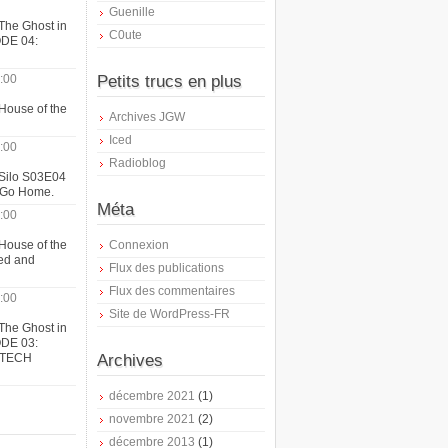
Guenille
The Ghost in
C0ute
ODE 04:
:00
Petits trucs en plus
House of the
Archives JGW
Iced
:00
Radioblog
 Silo S03E04
t Go Home.
Méta
:00
House of the
Connexion
ed and
Flux des publications
Flux des commentaires
:00
Site de WordPress-FR
The Ghost in
ODE 03:
ATECH
Archives
décembre 2021
(1)
novembre 2021
(2)
décembre 2013
(1)