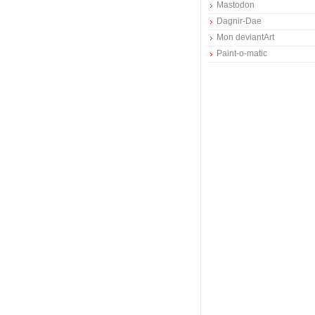
Mastodon
Dagnir-Dae
Mon deviantArt
Paint-o-matic