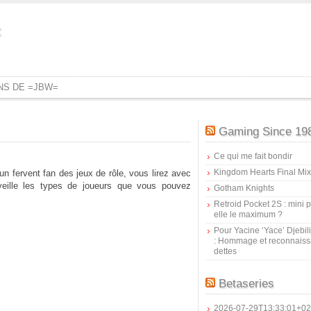
=
ONS DE =JBW=
Gaming Since 19
Ce qui me fait bondir
Kingdom Hearts Final Mix
 fervent fan des jeux de rôle, vous lirez avec
eille les types de joueurs que vous pouvez
Gotham Knights
Retroid Pocket 2S : mini pr
elle le maximum ?
Pour Yacine ‘Yace’ Djebil
: Hommage et reconnais
dettes
Betaseries
2026-07-29T13:33:01+02