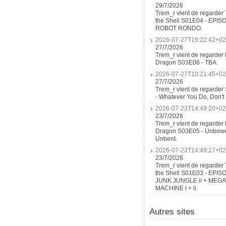
29/7/2026
Trem_r vient de regarder 
the Shell S01E04 - EPIS
ROBOT RONDO.
2026-07-27T19:22:42+02
27/7/2026
Trem_r vient de regarder 
Dragon S03E06 - TBA.
2026-07-27T10:21:45+02
27/7/2026
Trem_r vient de regarder
- Whatever You Do, Don'
2026-07-23T14:49:20+02
23/7/2026
Trem_r vient de regarder 
Dragon S03E05 - Unbow
Unbent.
2026-07-23T14:49:17+02
23/7/2026
Trem_r vient de regarder 
the Shell S01E03 - EPIS
JUNK JUNGLE ii + MEG
MACHINE i + ii.
Autres sites