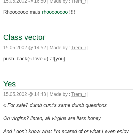
15.05.2002 @ 16:50 | Made by :
Trem_r
|
Rhooooooo mais
rhoooooooo
!!!!
Class vector
15.05.2002 @ 14:52 | Made by :
Trem_r
|
push_back(« love »).at[you]
Yes
15.05.2002 @ 14:43 | Made by :
Trem_r
|
« For sale? dumb cunt’s same dumb questions
Oh virgins? listen, all virgins are liars honey
And I don’t know what I’m scared of or what I even enjoy