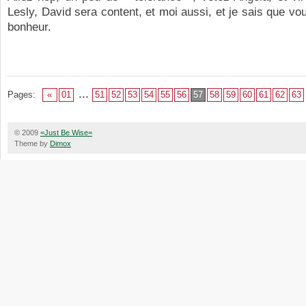
Lesly, David sera content, et moi aussi, et je sais que v
bonheur.
...
Pages:
«
01
51
52
53
54
55
56
57
58
59
60
61
62
63
© 2009
=Just Be Wise=
Theme by
Dimox