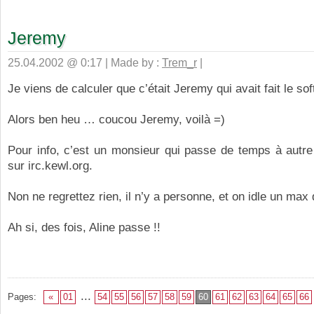
Jeremy
25.04.2002 @ 0:17 | Made by :
Trem_r
|
Je viens de calculer que c’était Jeremy qui avait fait le soft
Alors ben heu … coucou Jeremy, voilà =)
Pour info, c’est un monsieur qui passe de temps à autr
sur irc.kewl.org.
Non ne regrettez rien, il n’y a personne, et on idle un max
Ah si, des fois, Aline passe !!
...
Pages:
«
01
54
55
56
57
58
59
60
61
62
63
64
65
66