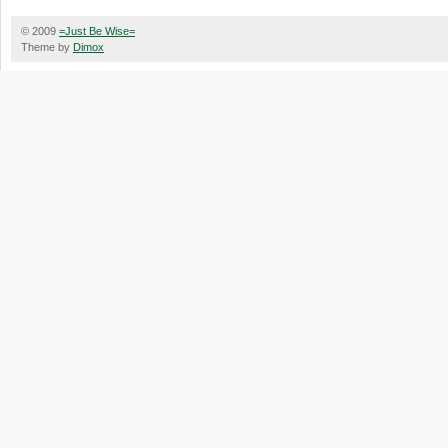
© 2009
=Just Be Wise=
Theme by
Dimox