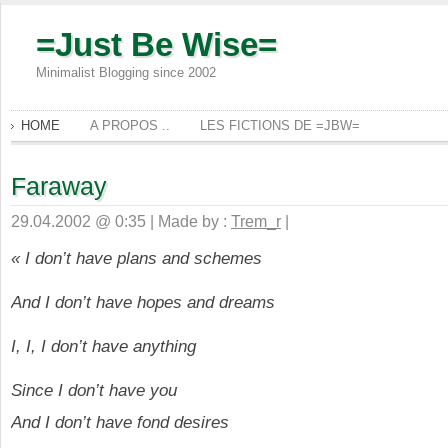
=Just Be Wise=
Minimalist Blogging since 2002
HOME
A PROPOS ..
LES FICTIONS DE =JBW=
Faraway
29.04.2002 @ 0:35 | Made by :
Trem_r
|
« I don’t have plans and schemes
And I don’t have hopes and dreams
I, I, I don’t have anything
Since I don’t have you
And I don’t have fond desires