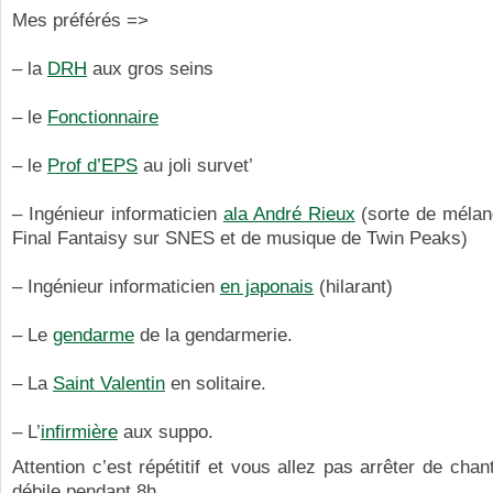
Mes préférés =>
– la
DRH
aux gros seins
– le
Fonctionnaire
– le
Prof d’EPS
au joli survet’
– Ingénieur informaticien
ala André Rieux
(sorte de mélan
Final Fantaisy sur SNES et de musique de Twin Peaks)
– Ingénieur informaticien
en japonais
(hilarant)
– Le
gendarme
de la gendarmerie.
– La
Saint Valentin
en solitaire.
– L’
infirmière
aux suppo.
Attention c’est répétitif et vous allez pas arrêter de ch
débile pendant 8h.