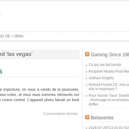
=
ONS DE =JBW=
d ‘las vegas’
Gaming Since 19
Ce qui me fait bondir
s
Kingdom Hearts Final Mix
Gotham Knights
Retroid Pocket 2S : mini pr
elle le maximum ?
e imposture, on nous a vendu de la poussière,
deux-voies, et nous nous sommes retrouvés sur
Pour Yacine ‘Yace’ Djebil
cruise control. L’appareil photo faisait un bruit
: Hommage et reconnais
dettes
sur
Commentaires fermés
Betaseries
Please
save
us
2026-07-29T13:33:01+02