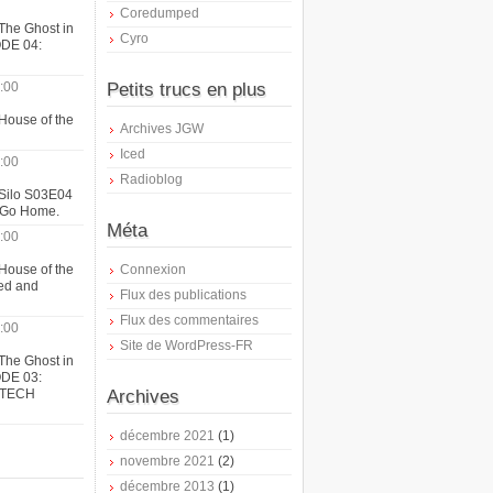
Coredumped
The Ghost in
Cyro
ODE 04:
:00
Petits trucs en plus
House of the
Archives JGW
Iced
:00
Radioblog
 Silo S03E04
t Go Home.
Méta
:00
House of the
Connexion
ed and
Flux des publications
Flux des commentaires
:00
Site de WordPress-FR
The Ghost in
ODE 03:
ATECH
Archives
décembre 2021
(1)
novembre 2021
(2)
décembre 2013
(1)