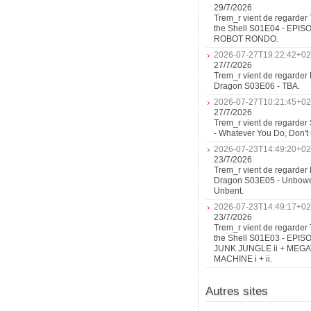
Las
29/7/2026
Vegas
Trem_r vient de regarder 
the Shell S01E04 - EPIS
ROBOT RONDO.
2026-07-27T19:22:42+02
27/7/2026
Trem_r vient de regarder 
Dragon S03E06 - TBA.
2026-07-27T10:21:45+02
27/7/2026
Trem_r vient de regarder
- Whatever You Do, Don'
2026-07-23T14:49:20+02
23/7/2026
Trem_r vient de regarder 
Dragon S03E05 - Unbow
Unbent.
2026-07-23T14:49:17+02
23/7/2026
Trem_r vient de regarder 
the Shell S01E03 - EPIS
JUNK JUNGLE ii + MEG
MACHINE i + ii.
Autres sites