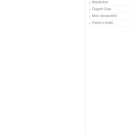
Mastodon
Dagnir-Dae
Mon deviantArt
Paint-o-matic