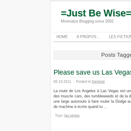
=Just Be Wise
Minimalist Blogging since 2002
HOME
A PROPOS ..
LES FICTI
Posts Tagge
Please save us Las Vega
06.10.2011
·
Posted in
General
La route de Los Angeles à Las Vegas est un
des muscle cars, des tumbleweeds et de la 
une large autoroute à faire rouler la Dodge au 
de machine à écrire quand tu ...
Tags:
las vegas