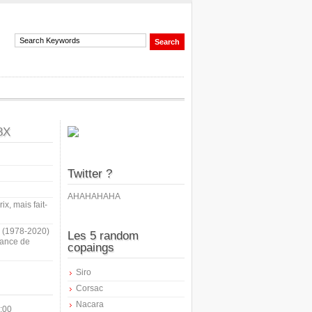
8X
Twitter ?
AHAHAHAHA
ix, mais fait-
i (1978-2020)
Les 5 random
sance de
copaings
Siro
Corsac
Nacara
:00