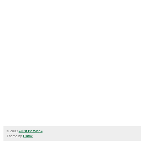
© 2009
=Just Be Wise=
Theme by
Dimox