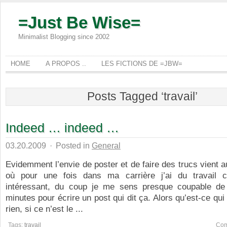
=Just Be Wise=
Minimalist Blogging since 2002
HOME
A PROPOS ..
LES FICTIONS DE =JBW=
Posts Tagged ‘travail’
Indeed … indeed …
03.20.2009
·
Posted in
General
Evidemment l’envie de poster et de faire des trucs vient 
où pour une fois dans ma carrière j’ai du travail 
intéressant, du coup je me sens presque coupable de
minutes pour écrire un post qui dit ça. Alors qu’est-ce qu
rien, si ce n’est le ...
Tags:
travail
Com