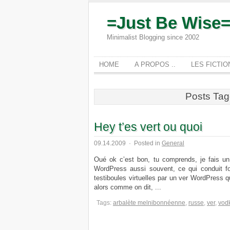
=Just Be Wise
Minimalist Blogging since 2002
HOME
A PROPOS ..
LES FICTI
Posts Tag
Hey t’es vert ou quoi
09.14.2009
·
Posted in
General
Oué ok c’est bon, tu comprends, je fais un
WordPress aussi souvent, ce qui conduit fo
testiboules virtuelles par un ver WordPress q
alors comme on dit, ...
Tags:
arbalète melnibonnéenne
,
russe
,
ver
,
vod