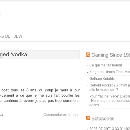
=
ONS DE =JBW=
ged ‘vodka’
Gaming Since 19
Ce qui me fait bondir
Kingdom Hearts Final Mix
Gotham Knights
Retroid Pocket 2S : mini pr
elle le maximum ?
 post tous les 8 ans, du coup je mets à jour
rcément à ce que je me suis fait bouffer les
Pour Yacine ‘Yace’ Djebil
ui continue à revenir je sais pas trop comment,
: Hommage et reconnais
dettes
sur
ka
Commentaires fermés
Betaseries
Hey
t’es
vert
2026-07-29T13:33:01+02