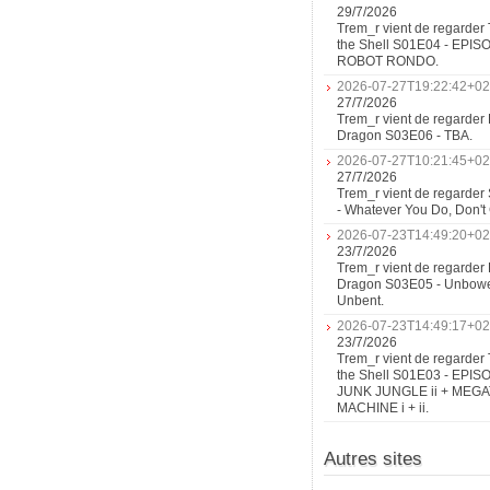
ou
29/7/2026
quoi
Trem_r vient de regarder 
the Shell S01E04 - EPIS
ROBOT RONDO.
2026-07-27T19:22:42+02
27/7/2026
Trem_r vient de regarder 
Dragon S03E06 - TBA.
2026-07-27T10:21:45+02
27/7/2026
Trem_r vient de regarder
- Whatever You Do, Don'
2026-07-23T14:49:20+02
23/7/2026
Trem_r vient de regarder 
Dragon S03E05 - Unbow
Unbent.
2026-07-23T14:49:17+02
23/7/2026
Trem_r vient de regarder 
the Shell S01E03 - EPIS
JUNK JUNGLE ii + MEG
MACHINE i + ii.
Autres sites