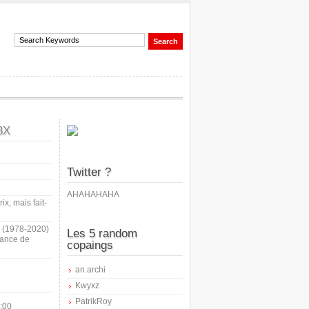
8X
Twitter ?
AHAHAHAHA
ix, mais fait-
i (1978-2020)
Les 5 random
sance de
copaings
an.archi
Kwyxz
PatrikRoy
:00