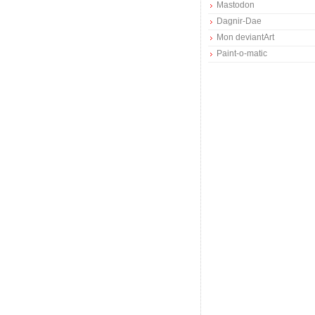
Mastodon
Dagnir-Dae
Mon deviantArt
Paint-o-matic