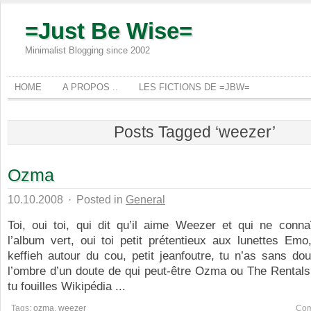
=Just Be Wise=
Minimalist Blogging since 2002
HOME
A PROPOS ..
LES FICTIONS DE =JBW=
Posts Tagged ‘weezer’
Ozma
10.10.2008
·
Posted in
General
Toi, oui toi, qui dit qu’il aime Weezer et qui ne conna
l’album vert, oui toi petit prétentieux aux lunettes Emo
keffieh autour du cou, petit jeanfoutre, tu n’as sans d
l’ombre d’un doute de qui peut-être Ozma ou The Rentals, 
tu fouilles Wikipédia ...
Tags:
ozma
,
weezer
Com