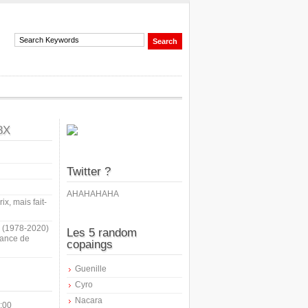
8X
Twitter ?
AHAHAHAHA
ix, mais fait-
i (1978-2020)
Les 5 random
sance de
copaings
Guenille
Cyro
Nacara
:00