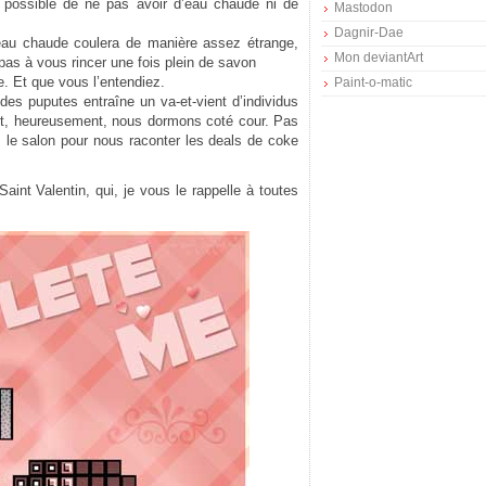
t possible de ne pas avoir d’eau chaude ni de
Mastodon
Dagnir-Dae
’eau chaude coulera de manière assez étrange,
Mon deviantArt
t pas à vous rincer une fois plein de savon
e. Et que vous l’entendiez.
Paint-o-matic
 des puputes entraîne un va-et-vient d’individus
it, heureusement, nous dormons coté cour. Pas
ns le salon pour nous raconter les deals de coke
aint Valentin, qui, je vous le rappelle à toutes