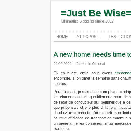
=Just Be Wise
Minimalist Blogging since 2002
HOME
A PROPOS ..
LES FICTI
A new home needs time t
09.02.2009
·
Posted in
General
Ok ça y est, enfin, nous avons
emmenag
encombre, si on omet la semaine sans chauffage
courtes.
Pour l’instant, je suis encore en phase « adap
les changements du quotidien que notre déloc
de l’état de conducteur sur périphérique à ce
que je pensais être le plus difficile à l’adap
de chez mes parents, j’ai ressorti la colle
heure quotidienne de transport en commun s
un siège à lire les conneries fantasmagori
Saotome.