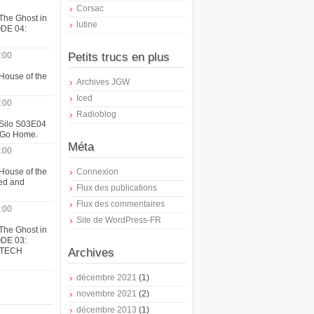
Corsac
The Ghost in
lutine
ODE 04:
:00
Petits trucs en plus
House of the
Archives JGW
Iced
:00
Radioblog
 Silo S03E04
t Go Home.
Méta
:00
House of the
Connexion
ed and
Flux des publications
Flux des commentaires
:00
Site de WordPress-FR
The Ghost in
ODE 03:
ATECH
Archives
décembre 2021
(1)
novembre 2021
(2)
décembre 2013
(1)