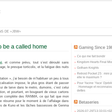
=
ONS DE =JBW=
o be a called home
Gaming Since 19
Ce qui me fait bondir
Kingdom Hearts Final Mix
é
, et comme prévu, tout s’est déroulé sans
, le presque torticolis, et la fatigue des nuits
Gotham Knights
Retroid Pocket 2S : mini pr
elle le maximum ?
tation », j’ai besoin de m’habituer un peu à tous
alisation impose, le plus gros étant de passer
Pour Yacine ‘Yace’ Djebil
: Hommage et reconnais
lui de larve dans le metro, dumoins, c’est celui
dettes
tation, et pourtant, en bougeant de vieux cartons
ction complète des RANMA, ce qui fait que mon
e résume pour le moment à de l’affalage dans
Betaseries
ques de Kuno et les lâches bassesses de Genma
2026-07-29T13:33:01+02