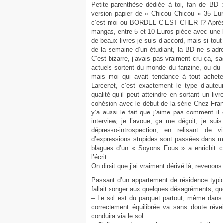
Petite parenthèse dédiée à toi, fan de BD 
version papier de « Chicou Chicou » 35 Eur
c’est moi ou BORDEL C’EST CHER !? Après o
mangas, entre 5 et 10 Euros pièce avec une le
de beaux livres je suis d’accord, mais si tou
de la semaine d’un étudiant, la BD ne s’adr
C’est bizarre, j’avais pas vraiment cru ça, sa
actuels sortent du monde du fanzine, ou du b
mais moi qui avait tendance à tout achete
Larcenet, c’est exactement le type d’auteu
qualité qu’il peut atteindre en sortant un li
cohésion avec le début de la série Chez Fran
y’a aussi le fait que j’aime pas comment il 
interview, je l’avoue, ça me déçoit, je sui
dépresso-introspection, en relisant de
d’expressions stupides sont passées dans 
blagues d’un « Soyons Fous » a enrichit 
l’écrit.
On dirait que j’ai vraiment dérivé là, reven
Passant d’un appartement de résidence typiq
fallait songer aux quelques désagréments, que
– Le sol est du parquet partout, même dans la
correctement équilibrée va sans doute réveill
conduira via le sol