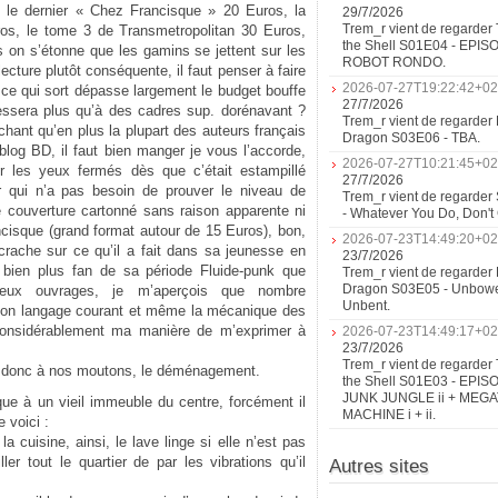
: le dernier « Chez Francisque » 20 Euros, la
29/7/2026
Trem_r vient de regarder 
os, le tome 3 de Transmetropolitan 30 Euros,
the Shell S01E04 - EPIS
n s’étonne que les gamins se jettent sur les
ROBOT RONDO.
cture plutôt conséquente, il faut penser à faire
2026-07-27T19:22:42+02
t ce qui sort dépasse largement le budget bouffe
27/7/2026
essera plus qu’à des cadres sup. dorénavant ?
Trem_r vient de regarder 
chant qu’en plus la plupart des auteurs français
Dragon S03E06 - TBA.
log BD, il faut bien manger je vous l’accorde,
2026-07-27T10:21:45+02
r les yeux fermés dès que c’était estampillé
27/7/2026
r qui n’a pas besoin de prouver le niveau de
Trem_r vient de regarder
vre couverture cartonné sans raison apparente ni
- Whatever You Do, Don'
cisque (grand format autour de 15 Euros), bon,
2026-07-23T14:49:20+02
crache sur ce qu’il a fait dans sa jeunesse en
23/7/2026
s bien plus fan de sa période Fluide-punk que
Trem_r vient de regarder 
Dragon S03E05 - Unbow
 vieux ouvrages, je m’aperçois que nombre
Unbent.
mon langage courant et même la mécanique des
considérablement ma manière de m’exprimer à
2026-07-23T14:49:17+02
23/7/2026
Trem_r vient de regarder 
ons donc à nos moutons, le déménagement.
the Shell S01E03 - EPIS
JUNK JUNGLE ii + MEG
ue à un vieil immeuble du centre, forcément il
MACHINE i + ii.
 voici :
 cuisine, ainsi, le lave linge si elle n’est pas
er tout le quartier de par les vibrations qu’il
Autres sites