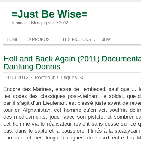
=Just Be Wise=
Minimalist Blogging since 2002
HOME
A PROPOS ..
LES FICTIONS DE =JBW=
Hell and Back Again (2011) Documenta
Danfung Dennis
10.03.2012
·
Posted in
Critiques SC
Encore des Marines, encore de l’embeded, sauf que … le
les codes des classiques post-vietnam, le soldat, que dis-
car il s’agit d’un Lieutenant est blessé juste avant de rev
tour en Afghanistan, cet homme qu’on voit souffrir, délire
des médicaments, jouer avec son pistolet et sombrer da
cet homme via le réalisateur revient sans cesse sur ce qu
bas, dans le sable et la poussière, filmés à la steadyca
combats et des longs dialogues de sourd entre les M