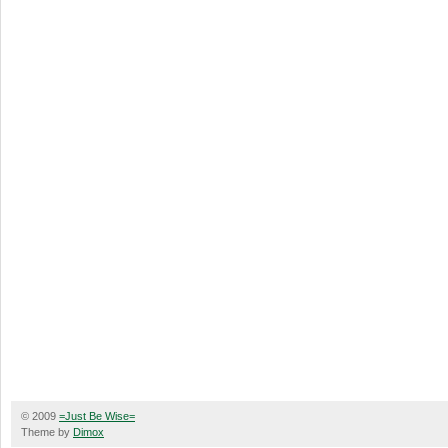
© 2009
=Just Be Wise=
Theme by
Dimox