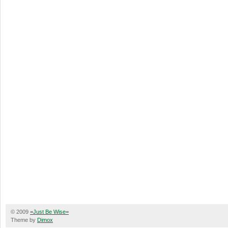
© 2009
=Just Be Wise=
Theme by
Dimox