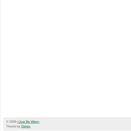
© 2009
=Just Be Wise=
Theme by
Dimox