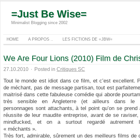
=Just Be Wise=
Minimalist Blogging since 2002
HOME
A PROPOS ..
LES FICTIONS DE =JBW=
We Are Four Lions (2010) Film de Chri
27.10.2010
·
Posted in
Critiques SC
Tout le monde est idiot dans ce film, et c’est excellent.
de méchant, pas de message partisan, tout est parfaitemen
maitrisé dans cette fabuleuse comédie qui aborde pourtant
très sensible en Angleterre (et ailleurs dans le
personnages sont attachants, à tel point qu’on se prend 
réussite de leur maudite entreprise, avant de se raviser,
mindfucked, et on a surtout regardé autrement l
« méchants ».
Très fort, admirable, sûrement un des meilleurs films de 