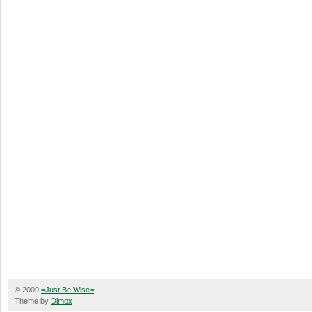
© 2009
=Just Be Wise=
Theme by
Dimox