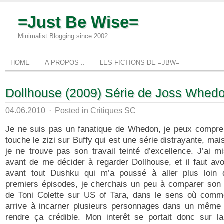
=Just Be Wise=
Minimalist Blogging since 2002
HOME
A PROPOS ..
LES FICTIONS DE =JBW=
Dollhouse (2009) Série de Joss Whed
04.06.2010
·
Posted in
Critiques SC
Je ne suis pas un fanatique de Whedon, je peux compre
touche le zizi sur Buffy qui est une série distrayante, mai
je ne trouve pas son travail teinté d’excellence. J’ai 
avant de me décider à regarder Dollhouse, et il faut av
avant tout Dushku qui m’a poussé à aller plus loin
premiers épisodes, je cherchais un peu à comparer son b
de Toni Colette sur US of Tara, dans le sens où comm
arrive à incarner plusieurs personnages dans un même 
rendre ça crédible. Mon interêt se portait donc sur l