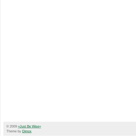
© 2009
=Just Be Wise=
Theme by
Dimox