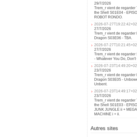
29/7/2026
Trem_r vient de regarder 
the Shell S01E04 - EPIS
ROBOT RONDO.
2026-07-27T19:22:42+02
27/7/2026
Trem_r vient de regarder 
Dragon S03E06 - TBA.
2026-07-27T10:21:45+02
27/7/2026
Trem_r vient de regarder
- Whatever You Do, Don'
2026-07-23T14:49:20+02
23/7/2026
Trem_r vient de regarder 
Dragon S03E05 - Unbow
Unbent.
2026-07-23T14:49:17+02
23/7/2026
Trem_r vient de regarder 
the Shell S01E03 - EPIS
JUNK JUNGLE ii + MEG
MACHINE i + ii.
Autres sites