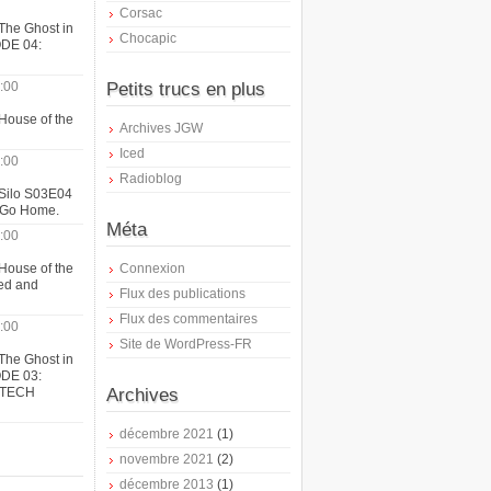
Corsac
The Ghost in
Chocapic
ODE 04:
:00
Petits trucs en plus
House of the
Archives JGW
Iced
:00
Radioblog
 Silo S03E04
t Go Home.
Méta
:00
House of the
Connexion
ed and
Flux des publications
Flux des commentaires
:00
Site de WordPress-FR
The Ghost in
ODE 03:
ATECH
Archives
décembre 2021
(1)
novembre 2021
(2)
décembre 2013
(1)