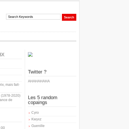
8X
Twitter ?
AHAHAHAHA
ix, mais fait-
i (1978-2020)
Les 5 random
sance de
copaings
Cyro
Kwyxz
Guenille
:00