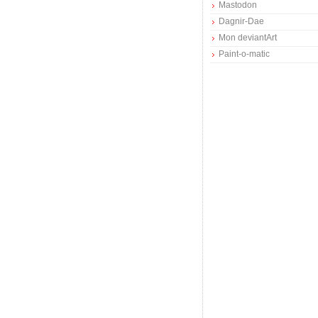
Mastodon
Dagnir-Dae
Mon deviantArt
Paint-o-matic