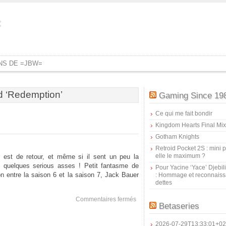
=
ONS DE =JBW=
d ‘Redemption’
Gaming Since 19
Ce qui me fait bondir
Kingdom Hearts Final Mix
Gotham Knights
Retroid Pocket 2S : mini pr
elle le maximum ?
r est de retour, et même si il sent un peu la
re quelques serious asses ! Petit fantasme de
Pour Yacine ‘Yace’ Djebil
tion entre la saison 6 et la saison 7, Jack Bauer
: Hommage et reconnais
dettes
sur
Commentaires fermés
Betaseries
24
:
Redemption
2026-07-29T13:33:01+02