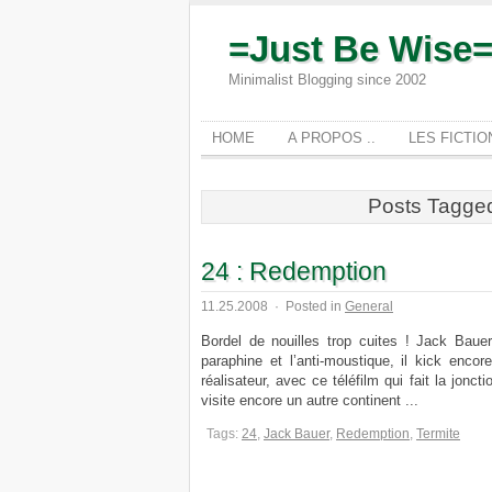
=Just Be Wise
Minimalist Blogging since 2002
HOME
A PROPOS ..
LES FICTI
Posts Tagge
24 : Redemption
11.25.2008
·
Posted in
General
Bordel de nouilles trop cuites ! Jack Baue
paraphine et l’anti-moustique, il kick enco
réalisateur, avec ce téléfilm qui fait la jonc
visite encore un autre continent ...
Tags:
24
,
Jack Bauer
,
Redemption
,
Termite