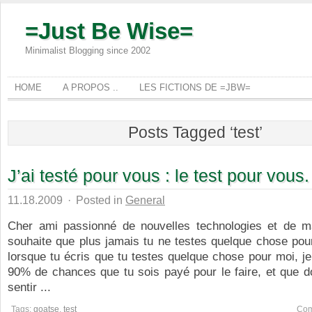
=Just Be Wise=
Minimalist Blogging since 2002
HOME
A PROPOS ..
LES FICTIONS DE =JBW=
Posts Tagged ‘test’
J’ai testé pour vous : le test pour vous.
11.18.2009
·
Posted in
General
Cher ami passionné de nouvelles technologies et de m
souhaite que plus jamais tu ne testes quelque chose pour
lorsque tu écris que tu testes quelque chose pour moi, je 
90% de chances que tu sois payé pour le faire, et que d
sentir ...
Tags:
goatse
,
test
Com