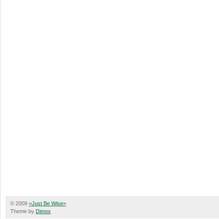
© 2009
=Just Be Wise=
Theme by
Dimox