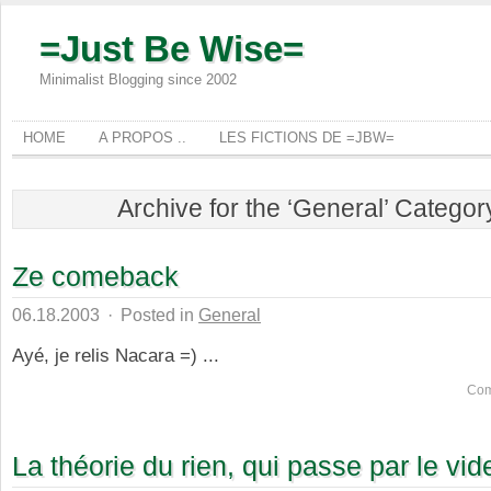
=Just Be Wise=
Minimalist Blogging since 2002
HOME
A PROPOS ..
LES FICTIONS DE =JBW=
Archive for the ‘General’ Categor
Ze comeback
06.18.2003
·
Posted in
General
Ayé, je relis Nacara =) ...
Com
La théorie du rien, qui passe par le vid