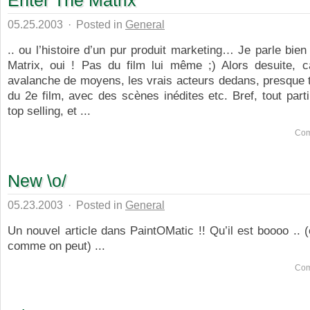
Enter The Matrix
05.25.2003
·
Posted in
General
.. ou l’histoire d’un pur produit marketing… Je parle bien 
Matrix, oui ! Pas du film lui même ;) Alors desuite,
avalanche de moyens, les vrais acteurs dedans, presque t
du 2e film, avec des scènes inédites etc. Bref, tout parti
top selling, et ...
Com
New \o/
05.23.2003
·
Posted in
General
Un nouvel article dans PaintOMatic !! Qu’il est boooo .. (
comme on peut) ...
Com