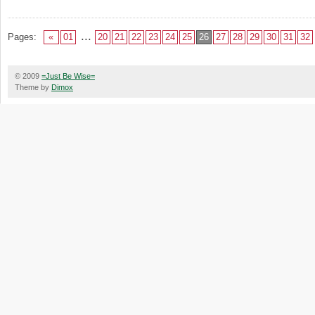
...
Pages:
«
01
20
21
22
23
24
25
26
27
28
29
30
31
32
© 2009
=Just Be Wise=
Theme by
Dimox