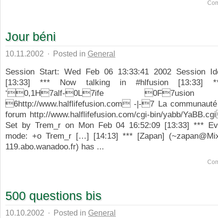
Com
Jour béni
10.11.2002
·
Posted in
General
Session Start: Wed Feb 06 13:33:41 2002 Session Ide
[13:33] *** Now talking in #hlfusion [13:33] *
‘0,1H7alf-0L7ife 0F7usion
6http://www.halflifefusion.com -|-7 La communauté
forum http://www.halflifefusion.com/cgi-bin/yabb/YaBB.cgi
Set by Trem_r on Mon Feb 04 16:52:09 [13:33] *** Ev
mode: +o Trem_r […] [14:13] *** [Zapan] (~zapan@Mi
119.abo.wanadoo.fr) has ...
Com
500 questions bis
10.10.2002
·
Posted in
General