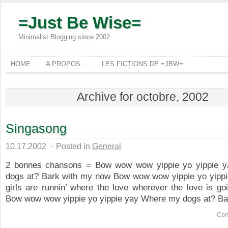
=Just Be Wise=
Minimalist Blogging since 2002
HOME
A PROPOS ..
LES FICTIONS DE =JBW=
Archive for octobre, 2002
Singasong
10.17.2002
·
Posted in
General
2 bonnes chansons = Bow wow wow yippie yo yippie 
dogs at? Bark with my now Bow wow wow yippie yo yipp
girls are runnin’ where the love wherever the love is g
Bow wow wow yippie yo yippie yay Where my dogs at? Bar
Com