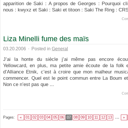
apparition de Saki : A propos de Georges : Pourquoi cli
nous : kwyxz et Saki : Saki et titoon : Saki The Ring : CRS
Com
Liza Minelli fume des maïs
03.20.2006
·
Posted in
General
J’ai la honte du siècle j’ai même pas encore écout
Yellowcard, en plus, ma petite amie écoute de la folk e
d’Alliance Etnik, c’est à croire que mon malheur musica
commencer. Quel est le point commun entre La Boum et
Non ce n’est pas que ...
Com
...
Pages:
«
01
02
03
04
05
06
07
08
09
10
11
12
13
»