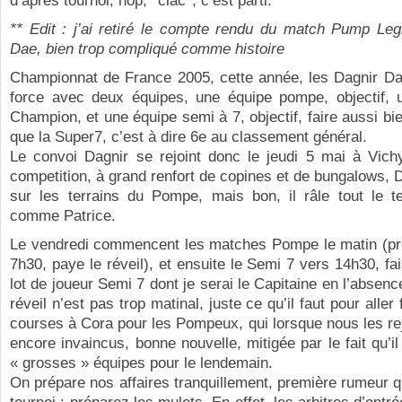
d’après tournoi, hop, *clac*, c’est parti.
** Edit : j’ai retiré le compte rendu du match Pump Leg
Dae, bien trop compliqué comme histoire
Championnat de France 2005, cette année, les Dagnir Da
force avec deux équipes, une équipe pompe, objectif, u
Champion, et une équipe semi à 7, objectif, faire aussi bi
que la Super7, c’est à dire 6e au classement général.
Le convoi Dagnir se rejoint donc le jeudi 5 mai à Vichy
competition, à grand renfort de copines et de bungalows, D
sur les terrains du Pompe, mais bon, il râle tout le 
comme Patrice.
Le vendredi commencent les matches Pompe le matin (pr
7h30, paye le réveil), et ensuite le Semi 7 vers 14h30, fai
lot de joueur Semi 7 dont je serai le Capitaine en l’absenc
réveil n’est pas trop matinal, juste ce qu’il faut pour aller
courses à Cora pour les Pompeux, qui lorsque nous les re
encore invaincus, bonne nouvelle, mitigée par le fait qu’il
« grosses » équipes pour le lendemain.
On prépare nos affaires tranquillement, première rumeur qu