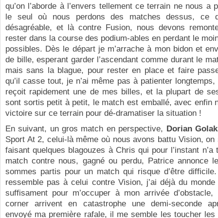
qu’on l’aborde à l’envers tellement ce terrain ne nous a p
le seul où nous perdons des matches dessus, ce qu
désagréable, et là contre Fusion, nous devons remonte
rester dans la course des podium-ables en perdant le mo
possibles. Dès le départ je m’arrache à mon bidon et en
de bille, esperant garder l’ascendant comme durant le ma
mais sans la blague, pour rester en place et faire pass
qu’il casse tout, je n’ai même pas à patienter longtemps,
reçoit rapidement une de mes billes, et la plupart de se
sont sortis petit à petit, le match est emballé, avec enfin
victoire sur ce terrain pour dé-dramatiser la situation !
En suivant, un gros match en perspective,
Dorian Golak
Sport At 2, celui-là même où nous avons battu Vision, on
faisant quelques blagouzes à Chris qui pour l’instant n’a
match contre nous, gagné ou perdu, Patrice annonce l
sommes partis pour un match qui risque d’être difficile
ressemble pas à celui contre Vision, j’ai déjà du monde
suffisament pour m’occuper à mon arrivée d’obstacle, 
corner arrivent en catastrophe une demi-seconde ap
envoyé ma première rafale, il me semble les toucher les