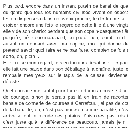
Plus tard, encore dans un instant putain de banal de qu
du genre que tous les humains civilisés vivent en éspera
les en dispensera dans un avenir proche, le destin me fait 
croiser encore une fois le regard de cette fille à une ving
elle vide son chariot pendant que son copain-casquette flâ
poignée, tié, cooonnaaaaard, ou plutôt non, combien de 
autant un connard avec ma copine, moi qui donne de
prétend savoir quoi faire et ne pas faire, combien de fois a
sorte, oh, plein ..
Elle croise mon regard, le sien toujours désabusé, l’espace
elle fait une pause dans son déballage à la chaîne, juste l
remballe mes yeux sur le tapis de la caisse, devienn
déteste.
Quel courage me faut-il pour faire certaines chose ? J’a
de courage, sinon je serais pas là en train de raconter
banale de connerie de courses à Carrefour, j’ai pas de cou
de la banalité, oh, c’est pas morose comme banalité, c’es
arrive à tout le monde ces putains d’histoires pas très 
c’est juste qu’à la différence de beaucoup, jamais je n’i