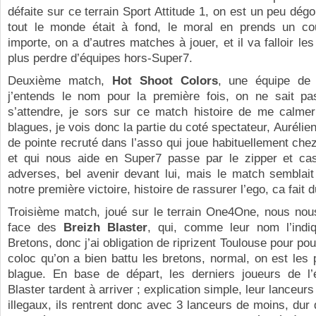
défaite sur ce terrain Sport Attitude 1, on est un peu dégo
tout le monde était à fond, le moral en prends un c
importe, on a d’autres matches à jouer, et il va falloir le
plus perdre d’équipes hors-Super7.
Deuxième match,
Hot Shoot Colors
, une équipe de 
j’entends le nom pour la première fois, on ne sait pa
s’attendre, je sors sur ce match histoire de me calmer
blagues, je vois donc la partie du coté spectateur, Aurélie
de pointe recruté dans l’asso qui joue habituellement che
et qui nous aide en Super7 passe par le zipper et ca
adverses, bel avenir devant lui, mais le match semblait
notre première victoire, histoire de rassurer l’ego, ca fait d
Troisième match, joué sur le terrain One4One, nous nou
face des
Breizh Blaster
, qui, comme leur nom l’indi
Bretons, donc j’ai obligation de riprizent Toulouse pour po
coloc qu’on a bien battu les bretons, normal, on est les p
blague. En base de départ, les derniers joueurs de l’
Blaster tardent à arriver ; explication simple, leur lanceur
illegaux, ils rentrent donc avec 3 lanceurs de moins, dur 