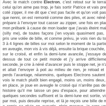
Avec le match contre
Electron
, c’est retout sur le terr
celui qu’on aime pas trop, je fais sortir Patrice et vais p
coté zipper, il me dit que c’est pas facile et qu’on voit p
que nenni, on est remonté comme des piles, et avec néné
prépare à l’envoyer tout casser au zipper, une fois en pl
mon prébank à cause de mon loader que j’avais éteint ma
(silly me), de toutes façons j’en voyais quasiment pas, e
pris une volée de bille, et comme prévu, je vois rien du to
3 à 4 lignes de billes sur moi selon le moment de la partie
en aveugle, mon vis à vis déjà, ensuite la brique couchée, 
sur le croisé, et enfin la demi-lune avancée, j’essaye d
dessus de tout ce petit monde et j’y arrive difficilem
seconde, je crie à néné d’avancer puis le stoppe net, je n’a
et allait l’envoyer à poil au milieu de rien, je reload et 
perds l’avantage, néanmoins, quelques Electrons sautent 
vois le match plutôt bien engagé, moins un, moins deux,
en place, je joue en aveugle le croisé qui n’arrête pas de 
histoire qu’il me laisse un peu d’espace, pour atteindre
quelques secondes suffisent et la demi-lune est sortie, v
par moi, puis desuite reprise, et là je reçois une bille de