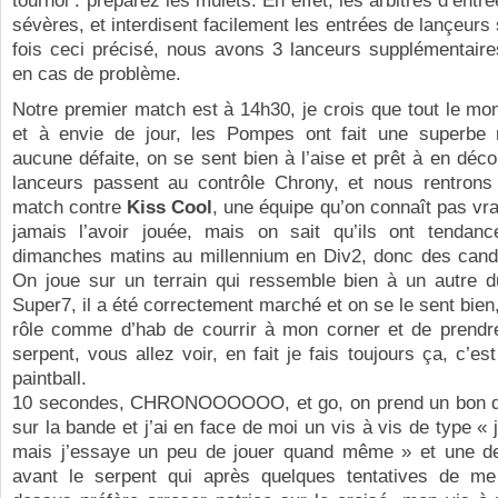
tournoi : préparez les mulets. En effet, les arbitres d’ent
sévères, et interdisent facilement les entrées de lançeurs
fois ceci précisé, nous avons 3 lanceurs supplémentaire
en cas de problème.
Notre premier match est à 14h30, je crois que tout le mo
et à envie de jour, les Pompes ont fait une superbe
aucune défaite, on se sent bien à l’aise et prêt à en déco
lanceurs passent au contrôle Chrony, et nous rentrons 
match contre
Kiss Cool
, une équipe qu’on connaît pas vr
jamais l’avoir jouée, mais on sait qu’ils ont tendanc
dimanches matins au millennium en Div2, donc des candi
On joue sur un terrain qui ressemble bien à un autre d
Super7, il a été correctement marché et on se le sent bien,
rôle comme d’hab de courrir à mon corner et de prendr
serpent, vous allez voir, en fait je fais toujours ça, c’es
paintball.
10 secondes, CHRONOOOOOO, et go, on prend un bon dép
sur la bande et j’ai en face de moi un vis à vis de type « j
mais j’essaye un peu de jouer quand même » et une de
avant le serpent qui après quelques tentatives de me