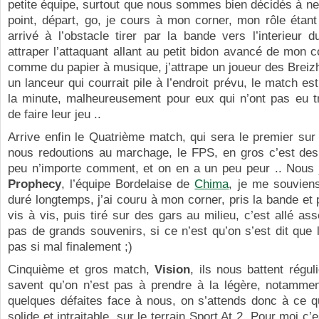
petite équipe, surtout que nous sommes bien décidés à n
point, départ, go, je cours à mon corner, mon rôle étant 
arrivé à l’obstacle tirer par la bande vers l’interieur d
attraper l’attaquant allant au petit bidon avancé de mon co
comme du papier à musique, j’attrape un joueur des Breiz
un lanceur qui courrait pile à l’endroit prévu, le match es
la minute, malheureusement pour eux qui n’ont pas eu tr
de faire leur jeu ..
Arrive enfin le Quatrième match, qui sera le premier sur 
nous redoutions au marchage, le FPS, en gros c’est des
peu n’importe comment, et on en a un peu peur .. Nous 
Prophecy
, l’équipe Bordelaise de
Chima
, je me souviens
duré longtemps, j’ai couru à mon corner, pris la bande e
vis à vis, puis tiré sur des gars au milieu, c’est allé asse
pas de grands souvenirs, si ce n’est qu’on s’est dit que le
pas si mal finalement ;)
Cinquième et gros match,
Vision
, ils nous battent régu
savent qu’on n’est pas à prendre à la légère, notammen
quelques défaites face à nous, on s’attends donc à ce q
solide et intraitable, sur le terrain Sport At 2. Pour moi c’