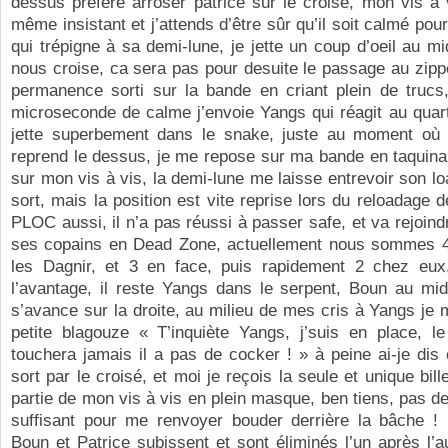
dessus préfère arroser patrice sur le croisé, mon vis à
même insistant et j’attends d’être sûr qu’il soit calmé pou
qui trépigne à sa demi-lune, je jette un coup d’oeil au mid
nous croise, ca sera pas pour desuite le passage au zippe
permanence sorti sur la bande en criant plein de trucs
microseconde de calme j’envoie Yangs qui réagit au quart
jette superbement dans le snake, juste au moment où
reprend le dessus, je me repose sur ma bande en taquina
sur mon vis à vis, la demi-lune me laisse entrevoir son lo
sort, mais la position est vite reprise lors du reloadage 
PLOC aussi, il n’a pas réussi à passer safe, et va rejoind
ses copains en Dead Zone, actuellement nous sommes 
les Dagnir, et 3 en face, puis rapidement 2 chez eu
l’avantage, il reste Yangs dans le serpent, Boun au mid
s’avance sur la droite, au milieu de mes cris à Yangs je 
petite blagouze « T’inquiète Yangs, j’suis en place, le
touchera jamais il a pas de cocker ! » à peine ai-je di
sort par le croisé, et moi je reçois la seule et unique bil
partie de mon vis à vis en plein masque, ben tiens, pas d
suffisant pour me renvoyer bouder derrière la bâche ! S
Boun et Patrice subissent et sont éliminés l’un après l’a