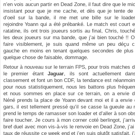
n’en vois aucun partir en Dead Zone, il faut dire que le mi
insistant pour que je me cache, et dès que je tente de 
d’oeil sur la bande, il me met une bille sur le loade
rejoindre Yoann qui a été prébanké. Le match est court 
ratatine, ils ont trois joueurs sortis au final, Chris, touc
les deux joueurs sur ma bande, que j’ai bien touché !! O
faire visiblement, je suis quand même un peu déçu ca
gauche en moins en tenant quelques secondes de plus i
quelque chose de faisable, dommage.
Retour à nouveau sur le terrain FPS, pour trois matches d’
le premier étant
Jaguar
, ils sont actuellement dan
classement et font un bon CDF, la tendance est néanmoins
pour nous statistiquement, nous les battons plus fréque
et nous sommes en place sur ce terrain, on a envie d
Néné prends la place de Yoann devant moi et il a envie 
gars, il est tellement pressé qu’il se casse la gueule au m
prend le temps de ramasser son loader et d’aller à son ob
faire toucher. Je cours à mon corner coté berlingot, j’arri
bref duel avec mon vis-à-vis le renvoie en Dead Zone, j’a
taux de réussite ce week end et j’en suis plutôt satisfait, j’