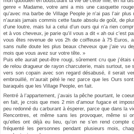
mon quotidien en bousculant la vie de cette fille, en lui d
genre « Madame, votre ami a mis une casquette rouge,
qu’avec ma barbe de Village People je n’ai pas l’air plus 
n’aurais jamais commis cette faute absolu de goût, de plus 
d’une loutre, mais lui a celui d’un ours qui n’a rien comp
et à vos cheveux, je parie qu’il vous a dit « ah oui c’est 
vous êtes revenue de vos 2h de coiffeuse à 75 Euros, al
sans nulle doute les plus beaux cheveux que j’aie vu de
mois que vous avez sur votre tête. »
Puis elle aurait peut-être rougi, sûrement cru que j’étais
de relou dragueur de rayon charcuterie, mais surtout, se s
vers son copain avec son regard désabusé, il serait ven
embrouillé, m’aurait pété le nez parce que les Ours sont
baraqués que les Village People, en fait.
Rentré à l’appartement, j’avais la pêche pourtant, le coeur 
en fait, je crois que mes 2 min d’amour fugace et impos
peu redonné du carburant à ésperer, parce que dans la vie
Rencontres, et même sans les provoquer, même si on
qu’elles ont déjà eu lieu, qu’on ne s’en rend compte q
fréquenté les personnes pendant plusieurs mois, cha