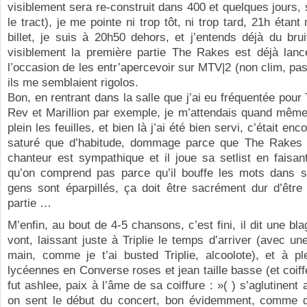
visiblement sera re-construit dans 400 et quelques jours, s
le tract), je me pointe ni trop tôt, ni trop tard, 21h étan
billet, je suis à 20h50 dehors, et j’entends déjà du bruit 
visiblement la première partie The Rakes est déjà lancé
l’occasion de les entr’apercevoir sur MTV|2 (non clim, pa
ils me semblaient rigolos.
Bon, en rentrant dans la salle que j’ai eu fréquentée pour
Rev et Marillion par exemple, je m’attendais quand même
plein les feuilles, et bien là j’ai été bien servi, c’était enc
saturé que d’habitude, dommage parce que The Rakes 
chanteur est sympathique et il joue sa setlist en faisa
qu’on comprend pas parce qu’il bouffe les mots dans s
gens sont éparpillés, ça doit être sacrément dur d’être
partie …
M’enfin, au bout de 4-5 chansons, c’est fini, il dit une bla
vont, laissant juste à Triplie le temps d’arriver (avec un
main, comme je t’ai busted Triplie, alcoolote), et à pl
lycéennes en Converse roses et jean taille basse (et coi
fut ashlee, paix à l’âme de sa coiffure : »( ) s’aglutinent
on sent le début du concert, bon évidemment, comme d