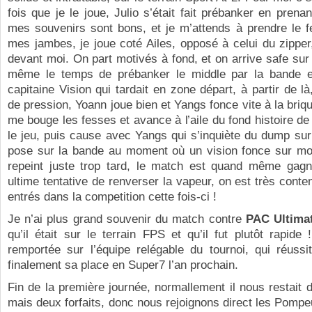
fois que je le joue, Julio s’était fait prébanker en prena
mes souvenirs sont bons, et je m’attends à prendre le f
mes jambes, je joue coté Ailes, opposé à celui du zipper,
devant moi. On part motivés à fond, et on arrive safe sur n
même le temps de prébanker le middle par la bande et
capitaine Vision qui tardait en zone départ, à partir de l
de pression, Yoann joue bien et Yangs fonce vite à la brique
me bouge les fesses et avance à l’aile du fond histoire de
le jeu, puis cause avec Yangs qui s’inquiète du dump su
pose sur la bande au moment où un vision fonce sur mon
repeint juste trop tard, le match est quand même gagné
ultime tentative de renverser la vapeur, on est très conten
entrés dans la competition cette fois-ci !
Je n’ai plus grand souvenir du match contre
PAC Ultima
qu’il était sur le terrain FPS et qu’il fut plutôt rapide 
remportée sur l’équipe relégable du tournoi, qui réussi
finalement sa place en Super7 l’an prochain.
Fin de la première journée, normallement il nous restait
mais deux forfaits, donc nous rejoignons direct les Pompeux