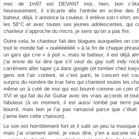
mec de 1m97 est DEVANT moi, hein, bon c’était 
heureusement, il s’écarte dès l’entrée en scène des B
batteur, déjà, il annonce la couleur, il enlève son t-shirt, en
les 58°C et avec toutes ses jeunes adolescentes, qui cr
chanteur s’approche du micro, je sens qu’on a pas fini.
Outre cela, le chanteur fait des blagues auxquelles on co
tout le monde fait « ouééééééé » à la fin de chaque phras
un gars qui crie « à poil », mais le batteur, il est déjà a
j’ai envie de lui dire que s’il veut du gay soft indy rock
carrément aller taper ça dans google (et tomber chez kwy
gens ont l’air content, et c’est parti, le concert est cou
surpris du nombre de true fans qui chantent toutes les ch
même un à coté de moi qui est bourré comme un coin d’
XVI et qui fait du Air Guitar avec les vrais accords et tou
fabuleux (à un moment, il est aussi tombé par terre par
bourré, mais bon je l’ai pas ramassé parce que c’était 
j’aime bien cette chanson).
Le son est horriblement fort et il salit un peu la musique 
mais j’ai vraiment aimé, je veux dire, y’en a aucune où 