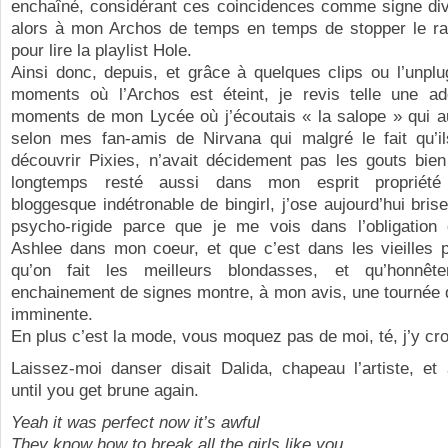
enchaîné, considérant ces coincidences comme signe divin
alors à mon Archos de temps en temps de stopper le r
pour lire la playlist Hole.
Ainsi donc, depuis, et grâce à quelques clips ou l’unpl
moments où l’Archos est éteint, je revis telle une ad
moments de mon Lycée où j’écoutais « la salope » qui au
selon mes fan-amis de Nirvana qui malgré le fait qu’ils
découvrir Pixies, n’avait décidement pas les gouts bien
longtemps resté aussi dans mon esprit propriété in
bloggesque indétronable de bingirl, j’ose aujourd’hui bri
psycho-rigide parce que je me vois dans l’obligation
Ashlee dans mon coeur, et que c’est dans les vieilles p
qu’on fait les meilleurs blondasses, et qu’honnêt
enchainement de signes montre, à mon avis, une tournée
imminente.
En plus c’est la mode, vous moquez pas de moi, té, j’y cro
Laissez-moi danser disait Dalida, chapeau l’artiste, et
until you get brune again.
Yeah it was perfect now it’s awful
They know how to break all the girls like you