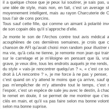
il a quelque chose que je peux lui soutirer, je sais pas, 
une idée de style, mais non, en fait, c’est un average skat
moyennement intelligent, mais au rayon Charcuterie de C
tous l’air de cons porcins.
Tous sauf cette fille, qui comme un aimant à polarité inv
de son copain dès qu’il s’approche d’elle.
Je monte le son de l’Archos contre tout avis médical
acouphènes de ces dernières semaines, je crois que c
chanson de AFI qu’avait choisi mon random pour illustre
ma vie, qu’à cela ne tienne, je remonte mon jean qui trai
sur le carrelage et je m’éloigne en pensant que là, vra
grave, je veux dire, tous les endroits auquels je me rends,
du style « vais-je rencontrer quelqu’un ? », « c’est ce soi
droit à LA rencontre ? », je me force à ne pas y penser
c’est quand on s’y attend le moins que ça arrive, sauf q
pas m’empêcher de m’y attendre tout le temps, c’es
l’espoir, c’est un espèce de sale jeu avec le destin, à cha
le remet en doute, il se permet de me montrer que c’est
clés en main, et qu’il va pas faire selon ma bonne volont
selon ma bonne suprise.