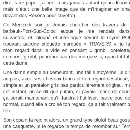
dire, faire popo, ça pue, mais jamais autant qu’un désodor
mais c’était une belle image que de m’imaginer en ch
devant des Rexona pour cuvette).
Ce Mercredi soir je devais chercher des travers de
barbeuk-Port-Sud-Coloc auquel je me rendais dan
suivantes, et, bloqué et interloqué devant le rayon 
trouvant aucune étiquette marquée « TRAVERS », je la
mon regard dans le vide en pensant « grmbl, cotelettes
compris, grmbl, pourquoi pas des merguez », quand il fu
cette dame.
Une dame simple au demeurant, une taille moyenne, je di
au plus, avec ses cheveux bruns et son regard désabusé,
simple et un pantalon gris pas particulièrement original, m
cet instant, on se dit que putain, si j’avais l’once de cou
ça serait maintenant qu’il faudrait l’utiliser, parce que cett
normal, quand elle a croisé ton regard, ça a fait vraiment 
tête.
Son copain la rejoint alors, un grand type plutôt beau gos
une casquette, je le regarde le temps de retomber sur Terre