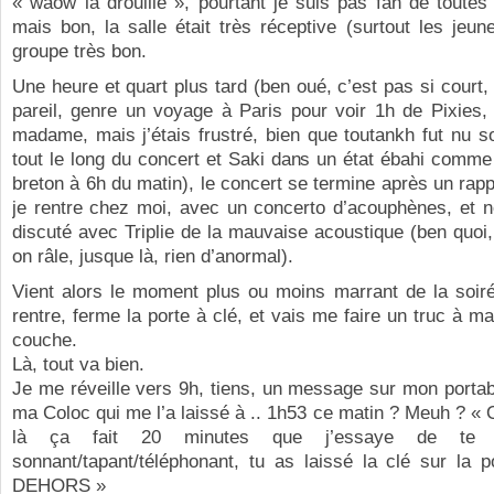
« waow la drouille », pourtant je suis pas fan de toutes
mais bon, la salle était très réceptive (surtout les jeunes
groupe très bon.
Une heure et quart plus tard (ben oué, c’est pas si court, 
pareil, genre un voyage à Paris pour voir 1h de Pixies, ou
madame, mais j’étais frustré, bien que toutankh fut nu 
tout le long du concert et Saki dans un état ébahi comm
breton à 6h du matin), le concert se termine après un rappe
je rentre chez moi, avec un concerto d’acouphènes, et n
discuté avec Triplie de la mauvaise acoustique (ben quoi,
on râle, jusque là, rien d’anormal).
Vient alors le moment plus ou moins marrant de la soiré
rentre, ferme la porte à clé, et vais me faire un truc à m
couche.
Là, tout va bien.
Je me réveille vers 9h, tiens, un message sur mon portable
ma Coloc qui me l’a laissé à .. 1h53 ce matin ? Meuh ? « O
là ça fait 20 minutes que j’essaye de te r
sonnant/tapant/téléphonant, tu as laissé la clé sur la 
DEHORS »