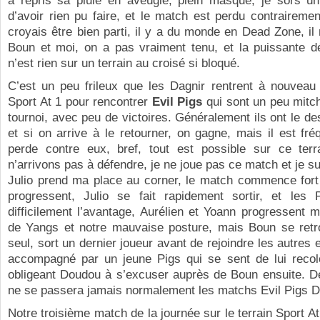
a repris sa pluie en aveugle, plein masque, je sors u
d’avoir rien pu faire, et le match est perdu contraireme
croyais être bien parti, il y a du monde en Dead Zone, il 
Boun et moi, on a pas vraiment tenu, et la puissante d
n’est rien sur un terrain au croisé si bloqué.
C’est un peu frileux que les Dagnir rentrent à nouveau 
Sport At 1 pour rencontrer
Evil Pigs
qui sont un peu mitc
tournoi, avec peu de victoires. Généralement ils ont le d
et si on arrive à le retourner, on gagne, mais il est fré
perde contre eux, bref, tout est possible sur ce ter
n’arrivons pas à défendre, je ne joue pas ce match et je su
Julio prend ma place au corner, le match commence fort 
progressent, Julio se fait rapidement sortir, et les 
difficilement l’avantage, Aurélien et Yoann progressent m
de Yangs et notre mauvaise posture, mais Boun se retro
seul, sort un dernier joueur avant de rejoindre les autres
accompagné par un jeune Pigs qui se sent de lui recolo
obligeant Doudou à s’excuser auprès de Boun ensuite. D
ne se passera jamais normalement les matchs Evil Pigs D
Notre troisième match de la journée sur le terrain Sport At