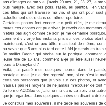
ans d’images de ma vie, j’avais 20 ans, 21, 23, 27, je me v
plus maigre, avec des poils, rasés, au paintball, en vac
ces filles qui ont traversé ma vie, et qui ont pour seu
actuellement d’être dans ce même répertoire.
Certaines photos font encore leur petit effet, je me de
toutes ces choses ont pu arriver, je revois des moments d
n’étais pas aigri comme ce soir, je me demande pourquoi, 
comment vivrai-je les instants pris sur ces photos étant 
maintenant, c’est un peu bête, mais tout de même, comm
pu savoir que 5 ans plus tard cette LAN je serais en train
3e maillot Dagnir qui sèche sur le portique, comment vo
jeune fille de 16 ans, comment ai-je pu être aussi heur
jours à Disneyland ?
Voilà, j’ai passé mes quelques heures dans le passé
nostalgie, mais je n’ai rien regretté, non, si ce n’est le mal 
certaines personnes que je vois sur ces photos, et avec
n’aurais pas les moyens de ne jamais m’excuser de tout 
Je ferme ACDSee et j’allume ma cam, ce soir, une autre
que je regarderai dans quelques années en disant « drôle d
Je construis mes souvenirs, il me tarde les souvenirs de c