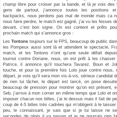
champ libre pour croiser par la bande, et là je vois des
gens de partout, j’annonce toutes les positions e
backpacks, nous perdons pas mal de monde mais ca ne
nous faire perdre, le match est gagné, j’ai vu les fesses 
devant, c’est bon signe. On est content et prêts pour
prochain match qui s’annonce gros :
Les
Tontons
toujours sur le FPS, beaucoup de public dans
les Pompeux aussi sont là et attendent le spectacle, Fr
match, et les Tontons n’ont qu’une seule défait depui
tournoi contre Doriane, nous, on est prêt à les chasser
Patrice, il annonce qu’il touchera Tavarez. Boun et Jo
touche, et pour la première fois Lolo joue contre nous,
départ, je vois qu’il sera mon vis-à-vis, sérieux candidat 
de rien lui lâcher, le départ est lancé, on pose desuit
beaucoup de pression pour montrer qu’on est présent, et
Seb, j’arrive à mon corner en même temps que Lolo et 
imposer chacun nos billes, j’ai le dessus mais il fait de pe
coup de 4-5 billes très cadrées qui m’obligent à le laisser
peu, le connaissant, je sais que si je lui laisse ne se
secondes de répis il va passer et je ne pourrais rien fa